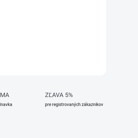
OMA
ZĽAVA 5%
dnavka
pre registrovaných zákaznikov