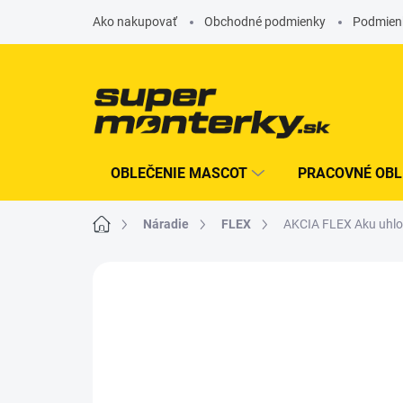
Prejsť
Ako nakupovať
Obchodné podmienky
Podmien
na
obsah
OBLEČENIE MASCOT
PRACOVNÉ OBL
Domov
náradie
FLEX
AKCIA FLEX Aku uhl
Neohodnotené
Podrobnosti hodn