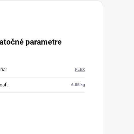
atočné parametre
ria
:
FLEX
osť
:
6.85 kg