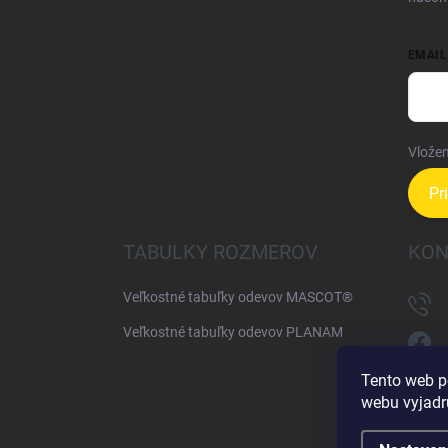
EMAIL
Vložen
Pr
TABULKY ROZMEROV
KON
Veľkostné tabuľky odevov MASCOT®
Veľkostné tabuľky odevov PLANAM
Tento web p
webu vyjadru