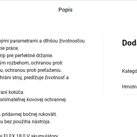
Popis
nými parametrami a dlhšou životnosťou
Dod
ie práce.
ip pre perfektné držanie.
ným rozbehom, ochranou proti
, ochranou proti preťaženiu.
Kategó
ni stroj, predlžuje životnosť a
Hmotn
vaní kotúča.
snímateľnej kovovej ochrannej
prídavnej bočnej rukoväti.
 bez použitia nástroja.
i FLEX 18,0 V akumulátory.