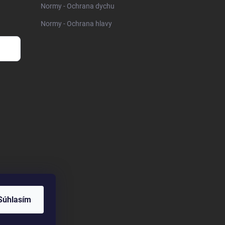
Normy - Ochrana dychu
Normy - Ochrana hlavy
Súhlasím