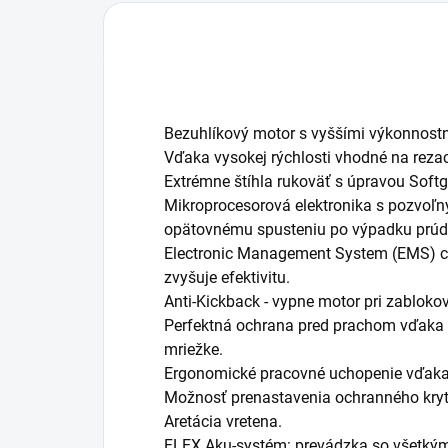
Bezuhlíkový motor s vyššími výkonnost
Vďaka vysokej rýchlosti vhodné na rezac
Extrémne štíhla rukoväť s úpravou Softgr
Mikroprocesorová elektronika s pozvoľ
opätovnému spusteniu po výpadku prúdu
Electronic Management System (EMS) chrá
zvyšuje efektivitu.
Anti-Kickback - vypne motor pri zabloko
Perfektná ochrana pred prachom vďaka 
mriežke.
Ergonomické pracovné uchopenie vďaka 
Možnosť prenastavenia ochranného krytu
Aretácia vretena.
FLEX Aku-systém: prevádzka so všetkým