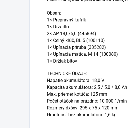
Obsah:
1× Prepravný kufrík
1× Držadlo
2× AP 18,0/5,0 (445894)
1× Čelný kľúč, BL 5 (100110)
1× Upínacia príruba (335282)
1× Upínacia matica, M 14 (100080)
1× Držiak bitov
TECHNICKÉ ÚDAJE:
Napätie akumulátora: 18,0 V
Kapacita akumulátora: 2,5 / 5,0 / 8,0 Ah
Max. priemer kotúča: 125 mm
Počet otáčok na prázdno: 10 000 1/min
Rozmery dxšxv: 295 x 75 x 120 mm
Hmotnosť bez akumulátora: 1,6 kg