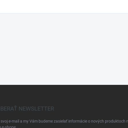
BERAŤ NEWSLETTER
 svoj e-mail a my Vám budeme zasielať informácie o nových produktoch 
 e-shope.