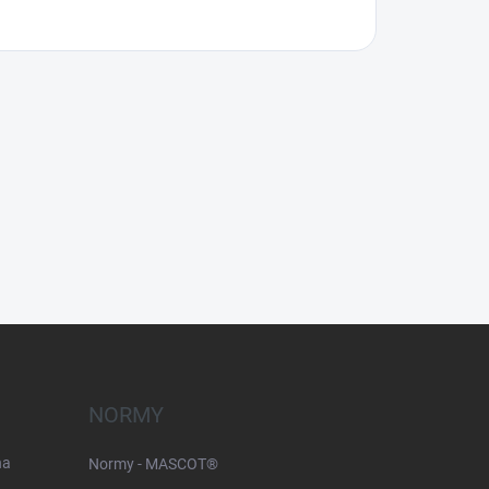
NORMY
na
Normy - MASCOT®