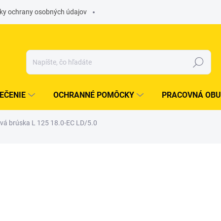
ky ochrany osobných údajov
Hľadať
EČENIE
OCHRANNÉ POMÔCKY
PRACOVNÁ OBU
ová brúska L 125 18.0-EC LD/5.0
otenia
€375,15
/ ks
€305 bez DPH
Jednotková
OBJEDNÁME PRE VÁS