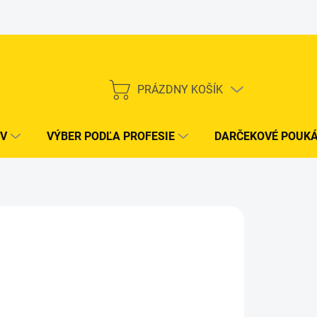
PRÁZDNY KOŠÍK
NÁKUPNÝ
KOŠÍK
V
VÝBER PODĽA PROFESIE
DARČEKOVÉ POUK