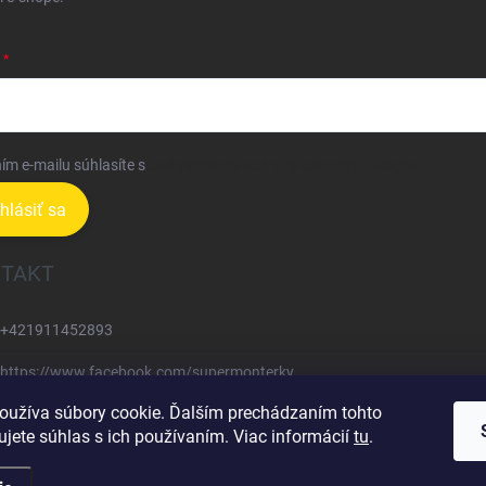
ím e-mailu súhlasíte s
podmienkami ochrany osobných údajov
ihlásiť sa
TAKT
+421911452893
https://www.facebook.com/supermonterky
oužíva súbory cookie. Ďalším prechádzaním tohto
supermonterky/
jete súhlas s ich používaním. Viac informácií
tu
.