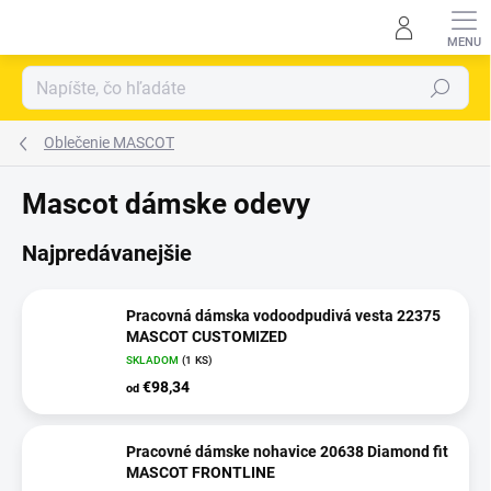
Prejsť
na
obsah
Hľadať
Oblečenie MASCOT
Mascot dámske odevy
Najpredávanejšie
Pracovná dámska vodoodpudivá vesta 22375
MASCOT CUSTOMIZED
SKLADOM
(
1 KS
)
€98,34
od
Pracovné dámske nohavice 20638 Diamond fit
MASCOT FRONTLINE