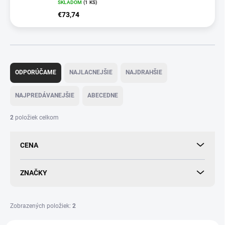
SKLADOM
(
1 KS
)
€73,74
R
a
ODPORÚČAME
NAJLACNEJŠIE
NAJDRAHŠIE
d
e
NAJPREDÁVANEJŠIE
ABECEDNE
n
i
2
položiek celkom
e
p
CENA
r
o
d
ZNAČKY
u
k
t
Zobrazených položiek:
2
o
V