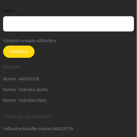
EMAIL
Vložením e-mailu súhlasíte s
podmienkami ochrany osobných údajov
Prihlásiť sa
NORMY
Normy - MASCOT®
Normy - Ochrana dychu
Normy - Ochrana hlavy
TABULKY ROZMEROV
Veľkostné tabuľky odevov MASCOT®