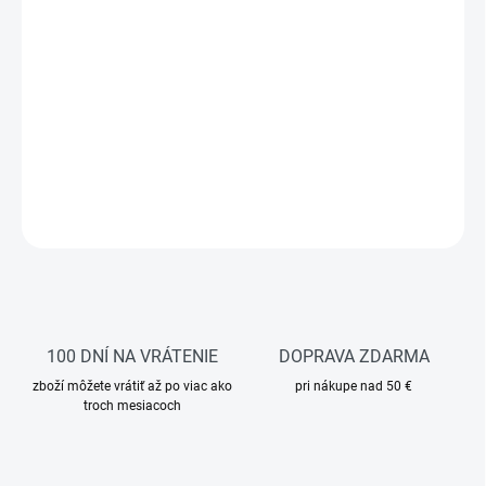
−
+
Pridať do košíka
Strečový materiál
ULTIMATE STRETCH
kombinuje extrémnu
voľnosť pohybu, nízku hmotnosť a vysokú odolnosť. Praktické
odnímateľné vrecká z CORDURA® materiálu zaručujú maximálnu
flexibilitu pri každej práci a jednoduchú údržbu.
DETAILNÉ INFORMÁCIE
OPÝTAŤ SA
STRÁŽIŤ
100 DNÍ NA VRÁTENIE
DOPRAVA ZDARMA
zboží môžete vrátiť až po viac ako
pri nákupe nad 50 €
troch mesiacoch