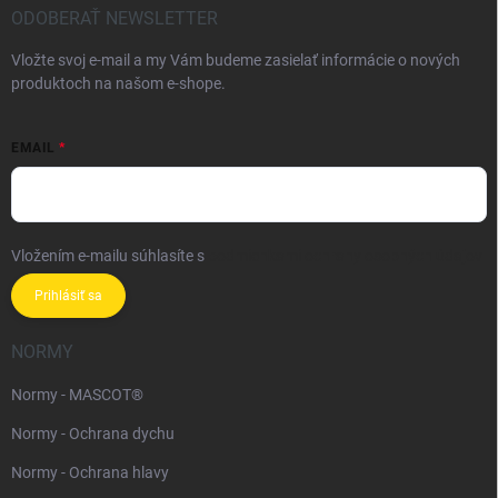
ODOBERAŤ NEWSLETTER
Vložte svoj e-mail a my Vám budeme zasielať informácie o nových
produktoch na našom e-shope.
EMAIL
Vložením e-mailu súhlasíte s
podmienkami ochrany osobných údajov
Prihlásiť sa
NORMY
Normy - MASCOT®
Normy - Ochrana dychu
Normy - Ochrana hlavy