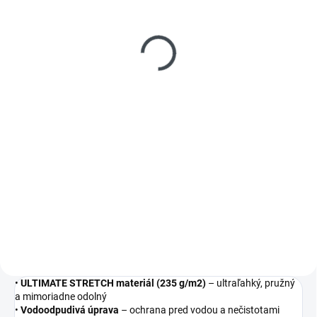
SKLADOM
(
1 PÁR
)
Pracovná obuv BILBAO
sandál S1 ESD BOA
€80,43
od
Detail
Bezpečnostná obuv S1 ESD SRA
– ultralight model bez kovových
častí . Moderná pracovná obuv
navrhnutá pre maximálne
pohodlie, bezpečnosť a
odľahčenú konštrukciu. Vhodná
do ESD...
•
ULTIMATE STRETCH materiál (235 g/m2)
– ultraľahký, pružný
a mimoriadne odolný
•
Vodoodpudivá úprava
– ochrana pred vodou a nečistotami