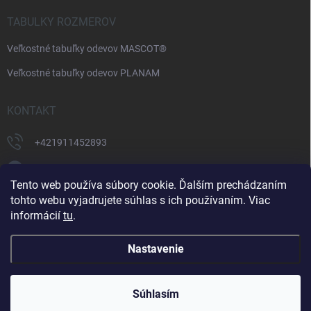
TABULKY ROZMEROV
Veľkostné tabuľky odevov MASCOT®
Veľkostné tabuľky odevov PLANAM
KONTAKT
+421911452893
https://www.facebook.com/supermonterky
Tento web používa súbory cookie. Ďalším prechádzaním
supermonterky/
tohto webu vyjadrujete súhlas s ich používaním. Viac
informácií
tu
.
Nastavenie
Copyright 2026
Supermonterky.sk
. Všetky práva vyhradené.
Upraviť
nastavenie cookies
Súhlasím
Vytvoril Shoptet