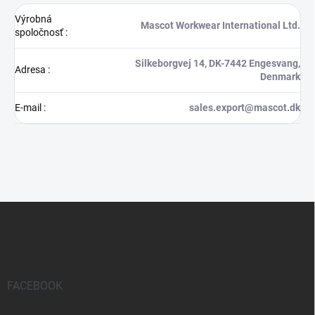
Výrobná
Mascot Workwear International Ltd.
spoločnosť
:
Silkeborgvej 14, DK-7442 Engesvang,
Adresa
:
Denmark
E-mail
:
sales.export@mascot.dk
Z
á
p
ä
t
i
FACEBOOK
e