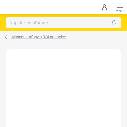
Prejsť
na
obsah
Hľadať
Mascot kraťasy a 3/4 nohavice
Neohodnotené
Podrobnosti hodnotenia
ZNAČKA:
MASCOT INTERNATIONAL LTD.