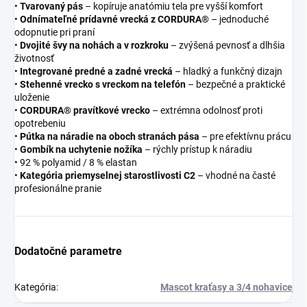
•
Tvarovaný pás
– kopíruje anatómiu tela pre vyšší komfort
•
Odnímateľné prídavné vrecká z CORDURA®
– jednoduché
odopnutie pri praní
•
Dvojité švy na nohách a v rozkroku
– zvýšená pevnosť a dlhšia
životnosť
•
Integrované predné a zadné vrecká
– hladký a funkčný dizajn
•
Stehenné vrecko s vreckom na telefón
– bezpečné a praktické
uloženie
•
CORDURA® pravítkové vrecko
– extrémna odolnosť proti
opotrebeniu
•
Pútka na náradie na oboch stranách pása
– pre efektívnu prácu
•
Gombík na uchytenie nožíka
– rýchly prístup k náradiu
• 92 % polyamid / 8 % elastan
•
Kategória priemyselnej starostlivosti C2
– vhodné na časté
profesionálne pranie
Dodatočné parametre
Kategória
:
Mascot kraťasy a 3/4 nohavice