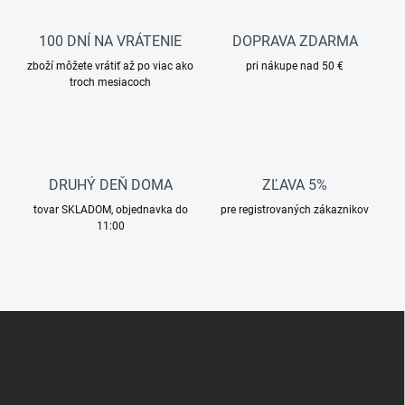
e
v
p
a
r
100 DNÍ NA VRÁTENIE
DOPRAVA ZDARMA
n
v
i
zboží môžete vrátiť až po viac ako
pri nákupe nad 50 €
k
troch mesiacoch
e
y
v
ý
p
i
s
DRUHÝ DEŇ DOMA
ZĽAVA 5%
u
tovar SKLADOM, objednavka do
pre registrovaných zákaznikov
11:00
Z
á
p
ä
t