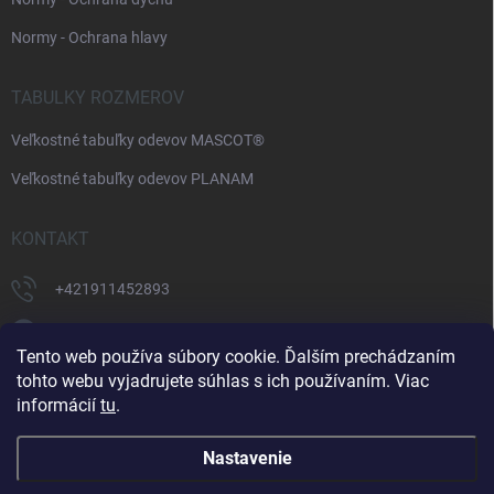
Normy - Ochrana hlavy
TABULKY ROZMEROV
Veľkostné tabuľky odevov MASCOT®
Veľkostné tabuľky odevov PLANAM
KONTAKT
+421911452893
https://www.facebook.com/supermonterky
Tento web používa súbory cookie. Ďalším prechádzaním
supermonterky/
tohto webu vyjadrujete súhlas s ich používaním. Viac
informácií
tu
.
Nastavenie