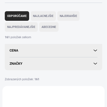
R
a
ODPORÚČAME
NAJLACNEJŠIE
NAJDRAHŠIE
d
e
NAJPREDÁVANEJŠIE
ABECEDNE
n
i
161
položiek celkom
e
p
CENA
r
o
d
ZNAČKY
u
k
t
Zobrazených položiek:
161
o
V
v
ý
p
i