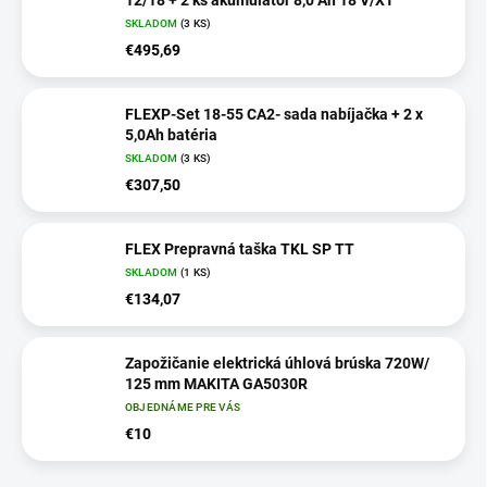
12/18 + 2 ks akumulátor 8,0 Ah 18 V/XT
SKLADOM
(
3 KS
)
€495,69
FLEXP-Set 18-55 CA2- sada nabíjačka + 2 x
5,0Ah batéria
SKLADOM
(
3 KS
)
€307,50
FLEX Prepravná taška TKL SP TT
SKLADOM
(
1 KS
)
€134,07
Zapožičanie elektrická úhlová brúska 720W/
125 mm MAKITA GA5030R
OBJEDNÁME PRE VÁS
€10