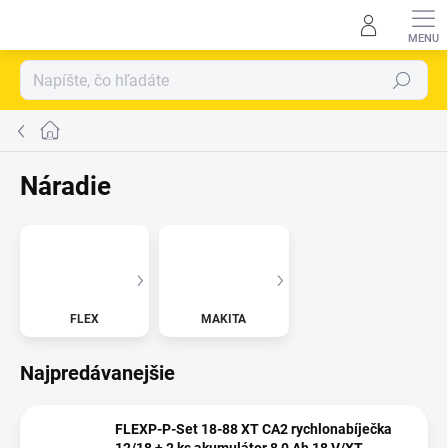
Prejsť
na
obsah
Hľadať
Domov
náradie
FLEX
MAKITA
Najpredávanejšie
FLEXP-P-Set 18-88 XT CA2 rychlonabíječka