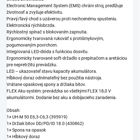
Electronic Management System (EMS) chráni stroj, predlžuje
životnosť a zvyšuje efektivitu.
Pravý/ľavý chod s uzáverou proti nechcenému spusteniu.
Elektronická rýchlobrzda.
Rýchlostný spínač s blokovaním zapnutia.
Ergonomicky tvarovaná rukoväť s protišmykovým,
pogumovaným povrchom.
Integrovaná LED-dióda s funkciou dosvitu.
Ergonomicky tvarované soft-držadlo s prepínačom a aretáciou
pre nepretržitú prevádzku.
LED – ukazovateľ stavu kapacity akumulátora.
Hĺbkový doraz odnímateľný bez použitia nástroja.
Vrátane opaskovej spony a držiaka bitov.
FLEX Aku-systém: prevádzka so všetkými FLEX 18,0 V
akumulátormi. Dodanie bez aku a dobíjacieho zariadenia.
Obsah:
1× UH-M 50 E6,3-C6,3 (395919)
1× Držiak bitov DD/PD/ID 18.0 (430862)
1× Spona na opasok
1× Hĺbkový doraz