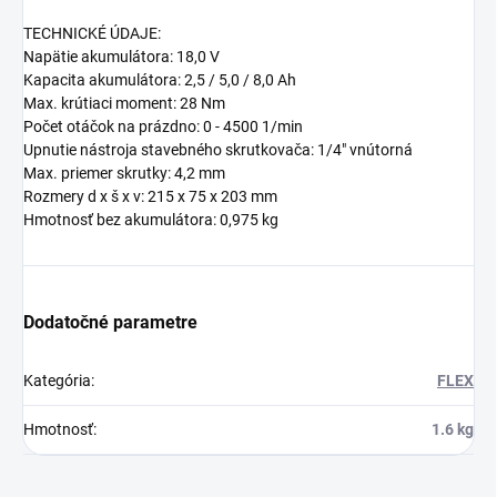
TECHNICKÉ ÚDAJE:
Napätie akumulátora: 18,0 V
Kapacita akumulátora: 2,5 / 5,0 / 8,0 Ah
Max. krútiaci moment: 28 Nm
Počet otáčok na prázdno: 0 - 4500 1/min
Upnutie nástroja stavebného skrutkovača: 1/4" vnútorná
Max. priemer skrutky: 4,2 mm
Rozmery d x š x v: 215 x 75 x 203 mm
Hmotnosť bez akumulátora: 0,975 kg
Dodatočné parametre
Kategória
:
FLEX
Hmotnosť
:
1.6 kg