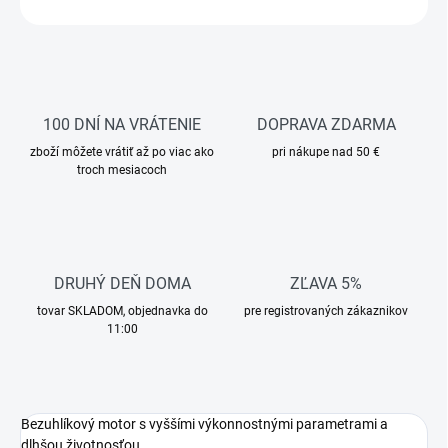
OPÝTAŤ SA
STRÁŽIŤ
100 DNÍ NA VRÁTENIE
DOPRAVA ZDARMA
zboží môžete vrátiť až po viac ako
pri nákupe nad 50 €
troch mesiacoch
DRUHÝ DEŇ DOMA
ZĽAVA 5%
tovar SKLADOM, objednavka do
pre registrovaných zákaznikov
11:00
Bezuhlíkový motor s vyššími výkonnostnými parametrami a
dlhšou životnosťou