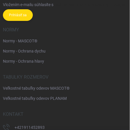
Vložením e-mailu súhlasíte s
podmienkami ochrany osobných údajov
Prihlásiť sa
NORMY
Normy - MASCOT®
Normy - Ochrana dychu
Normy - Ochrana hlavy
TABULKY ROZMEROV
Veľkostné tabuľky odevov MASCOT®
Veľkostné tabuľky odevov PLANAM
KONTAKT
+421911452893