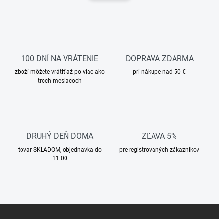
d
n
a
k
c
o
i
e
v
p
a
r
100 DNÍ NA VRÁTENIE
DOPRAVA ZDARMA
n
v
i
zboží môžete vrátiť až po viac ako
pri nákupe nad 50 €
k
troch mesiacoch
e
y
v
ý
p
i
s
DRUHÝ DEŇ DOMA
ZĽAVA 5%
u
tovar SKLADOM, objednavka do
pre registrovaných zákaznikov
11:00
Z