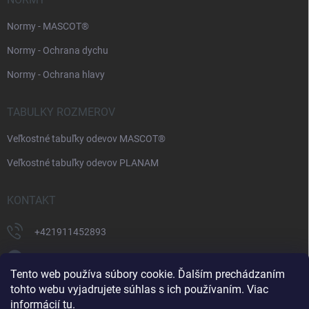
Normy - MASCOT®
Normy - Ochrana dychu
Normy - Ochrana hlavy
TABULKY ROZMEROV
Veľkostné tabuľky odevov MASCOT®
Veľkostné tabuľky odevov PLANAM
KONTAKT
+421911452893
https://www.facebook.com/supermonterky
Tento web používa súbory cookie. Ďalším prechádzaním
supermonterky/
tohto webu vyjadrujete súhlas s ich používaním. Viac
informácií
tu
.