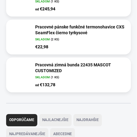
SKLADOM
(
1 KS
)
€245,94
od
Pracovné pánske funkčné termonohavice CXS
SeamFlex čierno tyrkysové
SKLADOM
(
2 KS
)
€22,98
Pracovná zimná bunda 22435 MASCOT
CUSTOMIZED
SKLADOM
(
1 KS
)
€132,78
od
R
a
ODPORÚČAME
NAJLACNEJŠIE
NAJDRAHŠIE
d
e
NAJPREDÁVANEJŠIE
ABECEDNE