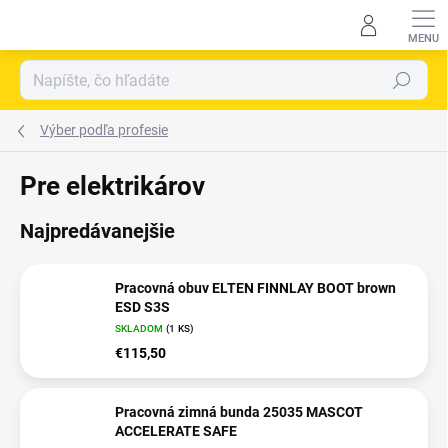
Prejsť
na
obsah
Hľadať
výber podľa profesie
pre elektrikárov
Najpredávanejšie
Pracovná obuv ELTEN FINNLAY BOOT brown
ESD S3S
SKLADOM
(
1 KS
)
€115,50
Pracovná zimná bunda 25035 MASCOT
ACCELERATE SAFE