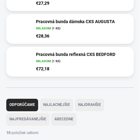
€27,29
Pracovná bunda dámska CXS AUGUSTA
SKLADOM
(
1 KS
)
€28,36
Pracovná bunda reflexná CXS BEDFORD
SKLADOM
(
1 KS
)
€72,18
R
a
ODPORÚČAME
NAJLACNEJŠIE
NAJDRAHŠIE
d
e
NAJPREDÁVANEJŠIE
ABECEDNE
n
i
10
položiek celkom
e