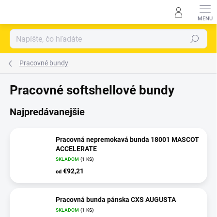
Prejsť
na
obsah
Hľadať
Pracovné bundy
Pracovné softshellové bundy
Najpredávanejšie
Pracovná nepremokavá bunda 18001 MASCOT
ACCELERATE
SKLADOM
(
1 KS
)
€92,21
od
Pracovná bunda pánska CXS AUGUSTA
SKLADOM
(
1 KS
)