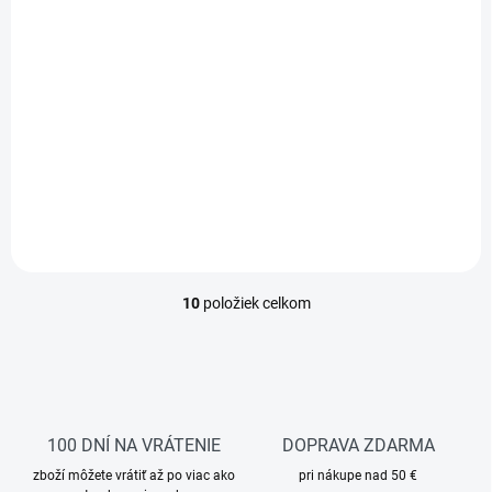
€122,94
€61,41
od
Detail
Detail
Priedušná, vetruvzdorná a
vodoodpudivá bunda je
vyrobena z trojvrstvého
softshellu ideálnou voľbou
pre každodenné nosenie aj
náročnejšie pracovné
podmienky
10
položiek celkom
O
v
l
á
d
a
c
100 DNÍ NA VRÁTENIE
DOPRAVA ZDARMA
i
zboží môžete vrátiť až po viac ako
e
pri nákupe nad 50 €