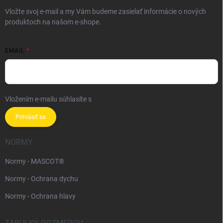
Vložte svoj e-mail a my Vám budeme zasielať informácie o nových
produktoch na našom e-shope.
EMAIL
Vložením e-mailu súhlasíte s
podmienkami ochrany osobných údajov
Prihlásiť sa
NORMY
Normy - MASCOT®
Normy - Ochrana dychu
Normy - Ochrana hlavy