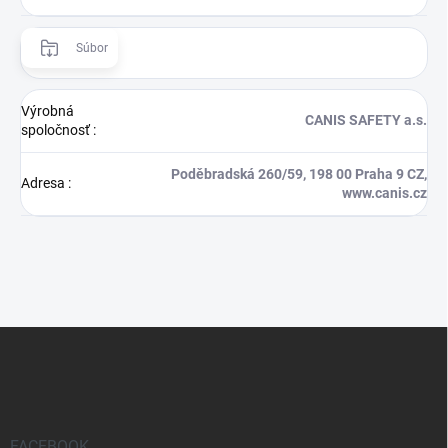
Súbor
Výrobná
CANIS SAFETY a.s.
spoločnosť
:
Poděbradská 260/59, 198 00 Praha 9 CZ,
Adresa
:
www.canis.cz
Z
á
p
ä
t
i
FACEBOOK