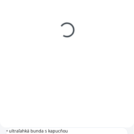
SKLADOM
SKLADOM
(
1 KS
)
(
1 KS
)
Pracovné strečové
Pracovná bunda pánska
nohavice dámske
CXS AUGUSTA
JN1205
€27,29
€49,61
Detail
Detail
Pánska bunda CXS AUGUSTA –
azúrovo modrá. Ultraľahká
Dámske funkčné strečové
bunda navrhnutá pre pohodlie a
nohavice Daiber JN1205. Ľahké a
praktické využitie. Vďaka
pohodlné dámske nohavice, ktoré
ľahkému materiálu s
poskytujú voľnosť pohybu a
vodoodpudivou úpravou je
ochranu pri každodenných
vhodná na každodenné...
aktivitách alebo práci vonku.
Ideálne...
• ultraľahká bunda s kapucňou