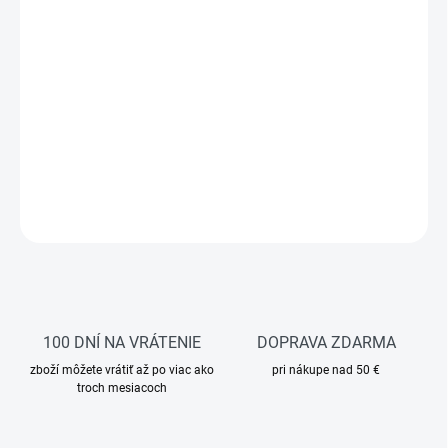
Dámska ultraľahká bunda s kapucňou je ideálnou voľbou na
turistiku, šport aj bežné nosenie. Vďaka nízkej hmotnosti ju
môžete mať vždy po ruke a v prípade potreby ju jednoducho zbaliť
do zadného vrecka. Vodoodpudivá úprava pomáha chrániť pred
ľahkým dažďom a reflexné prvky zvyšujú bezpečnosť pri zníženej
viditeľnosti.
DETAILNÉ INFORMÁCIE
OPÝTAŤ SA
STRÁŽIŤ
100 DNÍ NA VRÁTENIE
DOPRAVA ZDARMA
zboží môžete vrátiť až po viac ako
pri nákupe nad 50 €
troch mesiacoch