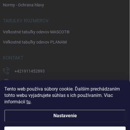
Normy - Ochrana hlavy
TABULKY ROZMEROV
Veľkostné tabuľky odevov MASCOT®
Veľkostné tabuľky odevov PLANAM
KONTAKT
+421911452893
https://www.facebook.com/supermonterky
Tento web používa súbory cookie. Ďalším prechádzaním
supermonterky/
tohto webu vyjadrujete súhlas s ich používaním. Viac
informácií
tu
.
Nastavenie
Copyright 2026
Supermonterky.sk
. Všetky práva vyhradené.
Upraviť