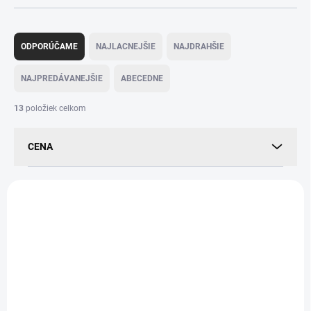
R
a
ODPORÚČAME
NAJLACNEJŠIE
NAJDRAHŠIE
d
e
NAJPREDÁVANEJŠIE
ABECEDNE
n
i
13
položiek celkom
e
p
CENA
r
o
d
V
u
ý
k
p
t
i
o
s
v
p
r
o
d