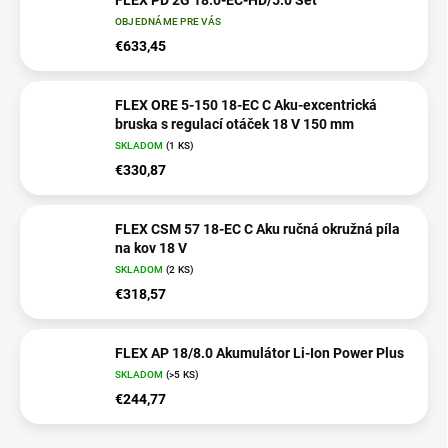
FLEX PD 2G 18.0-EC-HD/5.0 Set
OBJEDNÁME PRE VÁS
€633,45
FLEX ORE 5-150 18-EC C Aku-excentrická
bruska s regulací otáček 18 V 150 mm
SKLADOM
(
1 KS
)
€330,87
FLEX CSM 57 18-EC C Aku ručná okružná píla
na kov 18 V
SKLADOM
(
2 KS
)
€318,57
FLEX AP 18/8.0 Akumulátor Li-Ion Power Plus
SKLADOM
(
>5 KS
)
€244,77