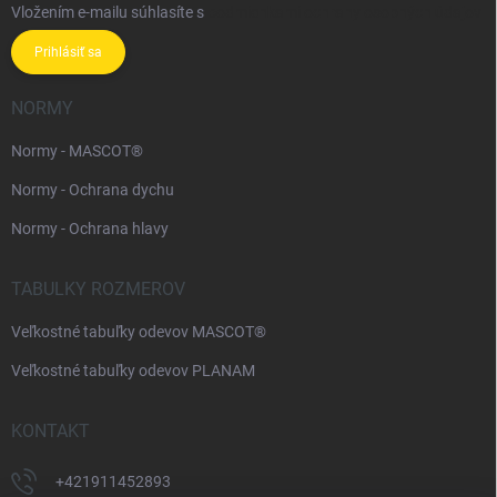
Vložením e-mailu súhlasíte s
podmienkami ochrany osobných údajov
Prihlásiť sa
NORMY
Normy - MASCOT®
Normy - Ochrana dychu
Normy - Ochrana hlavy
TABULKY ROZMEROV
Veľkostné tabuľky odevov MASCOT®
Veľkostné tabuľky odevov PLANAM
KONTAKT
+421911452893