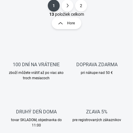
1
2
O
S
v
t
13
položiek celkom
l
r
Hore
á
á
d
n
a
k
c
o
i
e
v
p
a
r
100 DNÍ NA VRÁTENIE
DOPRAVA ZDARMA
n
v
i
zboží môžete vrátiť až po viac ako
pri nákupe nad 50 €
k
troch mesiacoch
e
y
v
ý
p
i
s
DRUHÝ DEŇ DOMA
ZĽAVA 5%
u
tovar SKLADOM, objednavka do
pre registrovaných zákaznikov
11:00