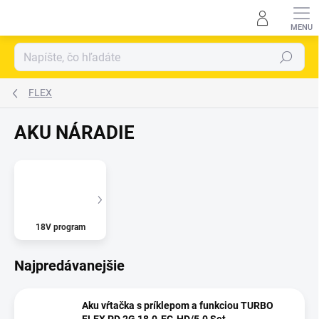
Prejsť
na
obsah
Hľadať
FLEX
AKU NÁRADIE
18V program
Najpredávanejšie
Aku vŕtačka s príklepom a funkciou TURBO