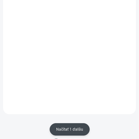
OBJEDNÁME PRE VÁS
SKLADOM
(
>5 KS
)
FLEX RS/Bi Set VE3
FLEX RS/Bi Set VE3
Sada 3 ks plátkov pro
Sada 3 ks plátkov pro
šablové píly na
šablové píly na
plast/drevo/kov
€24,48
plast/drevo/kov
€24,48
Do košíka
Do košíka
Sada plátkov pre šablovú pílu
Sada plátkov pre šablovú pílu
Načítať 1 ďalšiu