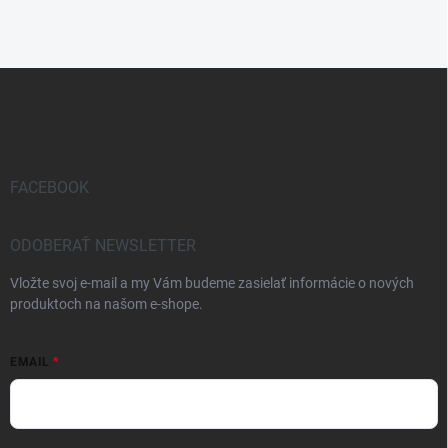
Z
á
p
ä
t
i
FACEBOOK
e
ODOBERAŤ NEWSLETTER
Vložte svoj e-mail a my Vám budeme zasielať informácie o nových
produktoch na našom e-shope.
EMAIL