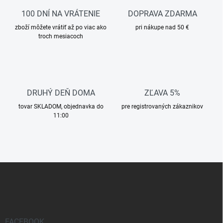
p
a
r
100 DNÍ NA VRÁTENIE
DOPRAVA ZDARMA
n
v
i
zboží môžete vrátiť až po viac ako
pri nákupe nad 50 €
k
troch mesiacoch
e
y
v
ý
p
i
s
DRUHÝ DEŇ DOMA
ZĽAVA 5%
u
tovar SKLADOM, objednavka do
pre registrovaných zákaznikov
11:00
Z
á
p
ä
t
i
FACEBOOK