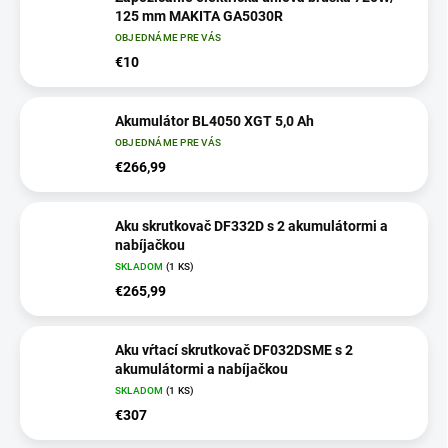
125 mm MAKITA GA5030R
OBJEDNÁME PRE VÁS
€10
Akumulátor BL4050 XGT 5,0 Ah
OBJEDNÁME PRE VÁS
€266,99
Aku skrutkovač DF332D s 2 akumulátormi a
nabíjačkou
SKLADOM
(
1 KS
)
€265,99
Aku vŕtací skrutkovač DF032DSME s 2
akumulátormi a nabíjačkou
SKLADOM
(
1 KS
)
€307