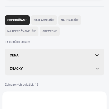
R
a
ODPORÚČAME
NAJLACNEJŠIE
NAJDRAHŠIE
d
e
NAJPREDÁVANEJŠIE
ABECEDNE
n
i
15
položiek celkom
e
p
CENA
r
o
d
ZNAČKY
u
k
t
Zobrazených položiek:
15
o
V
v
ý
p