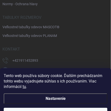
Normy - Ochrana hlavy
TABULKY ROZMEROV
Veľkostné tabuľky odevov MASCOT®
Veľkostné tabuľky odevov PLANAM
KONTAKT
+421911452893
https://www.facebook.com/supermonterky
Tento web používa súbory cookie. Ďalším prechádzaním
supermonterky/
tohto webu vyjadrujete súhlas s ich používaním. Viac
informácií
tu
.
Nastavenie
Copyright 2026
Supermonterky.sk
. Všetky práva vyhradené.
Upraviť