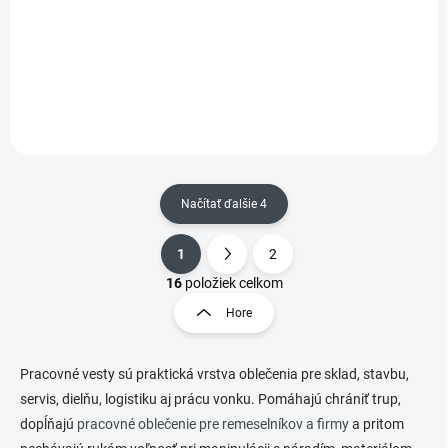
Táto moderná vesta
kombinuje priedušnosť,
vetruodolnosť a
vodoodpudivosť, aby vás
udržala v suchu a pohodlí aj v
nepriaznivom počasí.
Fluorescentné farby a reflexné
pásy...
Načítať ďalšie 4
1
2
O
S
v
t
16
položiek celkom
l
r
Hore
á
á
d
n
a
k
c
Pracovné vesty sú praktická vrstva oblečenia pre sklad, stavbu,
o
i
servis, dielňu, logistiku aj prácu vonku. Pomáhajú chrániť trup,
e
v
dopĺňajú
pracovné oblečenie pre remeselníkov a firmy
a pritom
p
a