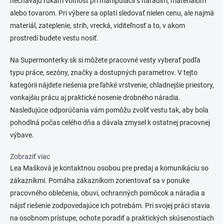
nechávajú rukám voľnosť pri manipulácii s náradím, materiálom
r
n
v
alebo tovarom. Pri výbere sa oplatí sledovať nielen cenu, ale najmä
i
k
materiál, zateplenie, strih, vrecká, viditeľnosť a to, v akom
e
y
prostredí budete vestu nosiť.
v
ý
p
Na Supermonterky.sk si môžete pracovné vesty vyberať podľa
i
typu práce, sezóny, značky a dostupných parametrov. V tejto
s
kategórii nájdete riešenia pre ľahké vrstvenie, chladnejšie priestory,
u
vonkajšiu prácu aj praktické nosenie drobného náradia.
Nasledujúce odporúčania vám pomôžu zvoliť vestu tak, aby bola
pohodlná počas celého dňa a dávala zmysel k ostatnej pracovnej
výbave.
Zobraziť viac
Lea Mašková je kontaktnou osobou pre predaj a komunikáciu so
zákazníkmi. Pomáha zákazníkom zorientovať sa v ponuke
pracovného oblečenia, obuvi, ochranných pomôcok a náradia a
nájsť riešenie zodpovedajúce ich potrebám. Pri svojej práci stavia
na osobnom prístupe, ochote poradiť a praktických skúsenostiach