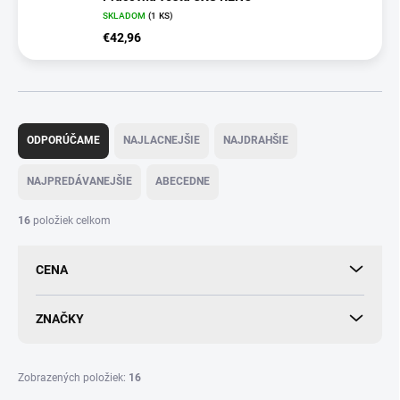
SKLADOM
(
1 KS
)
€42,96
R
a
ODPORÚČAME
NAJLACNEJŠIE
NAJDRAHŠIE
d
e
NAJPREDÁVANEJŠIE
ABECEDNE
n
i
16
položiek celkom
e
p
CENA
r
o
d
ZNAČKY
u
k
t
Zobrazených položiek:
16
o