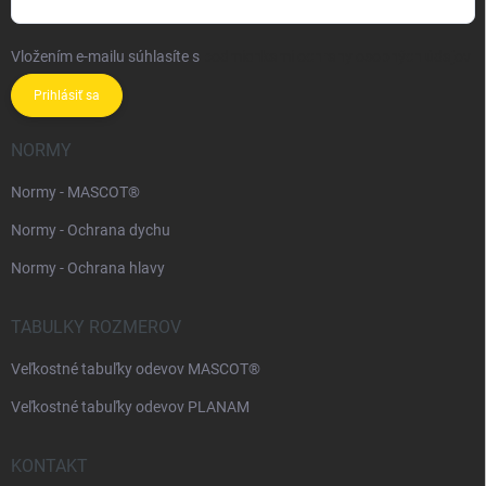
Vložením e-mailu súhlasíte s
podmienkami ochrany osobných údajov
Prihlásiť sa
NORMY
Normy - MASCOT®
Normy - Ochrana dychu
Normy - Ochrana hlavy
TABULKY ROZMEROV
Veľkostné tabuľky odevov MASCOT®
Veľkostné tabuľky odevov PLANAM
KONTAKT