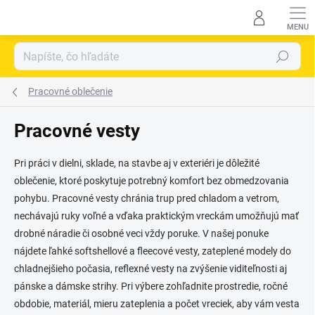
Prejsť
na
obsah
Hľadať
Pracovné oblečenie
Pracovné vesty
Pri práci v dielni, sklade, na stavbe aj v exteriéri je dôležité
oblečenie, ktoré poskytuje potrebný komfort bez obmedzovania
pohybu. Pracovné vesty chránia trup pred chladom a vetrom,
nechávajú ruky voľné a vďaka praktickým vreckám umožňujú mať
drobné náradie či osobné veci vždy poruke. V našej ponuke
nájdete ľahké softshellové a fleecové vesty, zateplené modely do
chladnejšieho počasia, reflexné vesty na zvýšenie viditeľnosti aj
pánske a dámske strihy. Pri výbere zohľadnite prostredie, ročné
obdobie, materiál, mieru zateplenia a počet vreciek, aby vám vesta