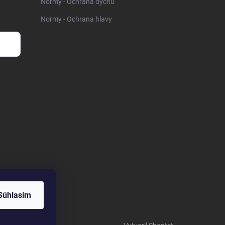
Normy - Ochrana dychu
Normy - Ochrana hlavy
Súhlasím