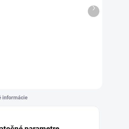
CUSTOMIZED
Ďalší
produkt
€98,34
od
l
Detail
a
Moderná zateplená bunda s
j
CLIMASCOT® materiálom vás
vý
udrží v teple bez zbytočnej
hmotnosti. Pružná tkanina na
bokoch a hrudi zaručuje
maximálnu voľnosť pohybu,
zatiaľ čo...
é informácie
atočné parametre