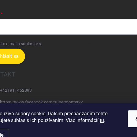
ím e-mailu súhlasíte s
podmienkami ochrany osobných údajov
ihlásiť sa
TAKT
+421911452893
https://www.facebook.com/supermonterky
oužíva súbory cookie. Ďalším prechádzaním tohto
supermonterky/
jete súhlas s ich používaním. Viac informácií
tu
.
ie