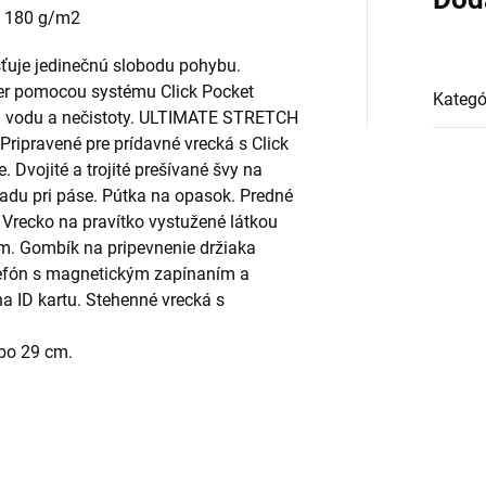
, 180 g/m2
isťuje jedinečnú slobodu pohybu.
ier pomocou systému Click Pocket
Kategó
 vodu a nečistoty. ULTIMATE STRETCH
 Pripravené pre prídavné vrecká s Click
 Dvojité a trojité prešívané švy na
vzadu pri páse. Pútka na opasok. Predné
 Vrecko na pravítko vystužené látkou
 Gombík na pripevnenie držiaka
lefón s magnetickým zapínaním a
 ID kartu. Stehenné vrecká s
ebo 29 cm.