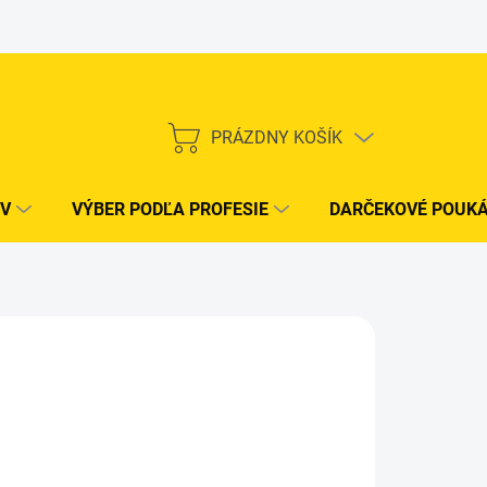
PRÁZDNY KOŠÍK
NÁKUPNÝ
KOŠÍK
V
VÝBER PODĽA PROFESIE
DARČEKOVÉ POUK