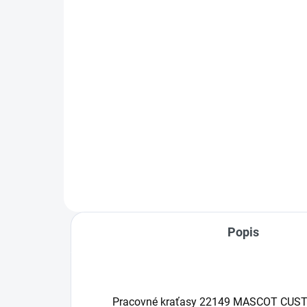
CUSTOMIZED
CU
€132,78
od
od
Detail
Bunda je vyrobená z ULTIMATE
Ult
STRETCH materiálu, ktorý je
pos
extrémne ľahký, priedušný a
voľ
zároveň vetruvzdorný a
Prie
vodoodpudivý.
nep
pod
pod
Popis
Pracovné kraťasy 22149 MASCOT CUS