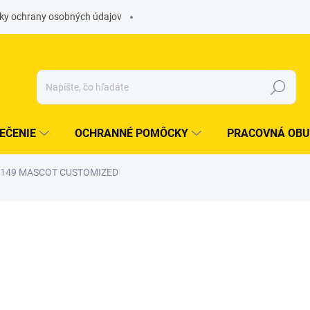
ky ochrany osobných údajov
Hľadať
EČENIE
OCHRANNÉ POMÔCKY
PRACOVNÁ OBU
 22149 MASCOT CUSTOMIZED
otenia
ZNAČKA:
MASCOT INTERNATIONAL LTD.
od
€132,78
/ ks
od
€107,95
bez DPH
Jednotková
ZVOĽTE VARIANT