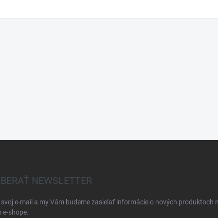
BERAŤ NEWSLETTER
 svoj e-mail a my Vám budeme zasielať informácie o nových produktoch 
 e-shope.