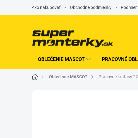
Prejsť
Ako nakupovať
Obchodné podmienky
Podmien
na
obsah
OBLEČENIE MASCOT
PRACOVNÉ OBL
Domov
Oblečenie MASCOT
Pracovné kraťasy
Neohodnotené
Podrobnosti hodn