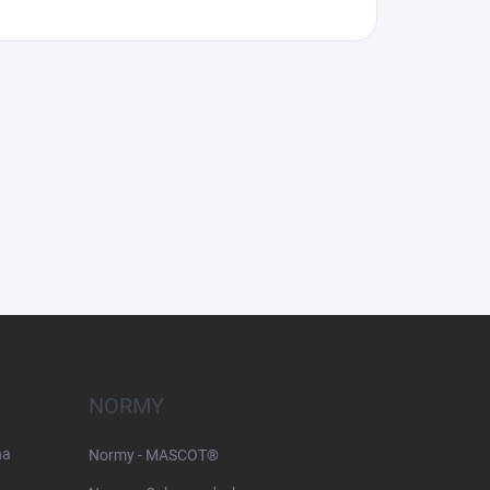
NORMY
na
Normy - MASCOT®