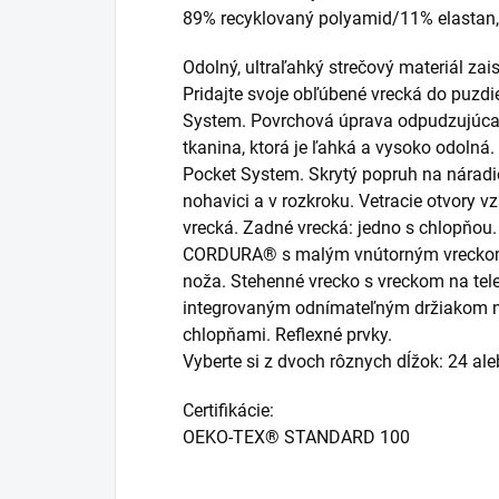
89% recyklovaný polyamid/11% elastan
Odolný, ultraľahký strečový materiál za
Pridajte svoje obľúbené vrecká do puzd
System. Povrchová úprava odpudzujúca
tkanina, ktorá je ľahká a vysoko odolná.
Pocket System. Skrytý popruh na náradie.
nohavici a v rozkroku. Vetracie otvory 
vrecká. Zadné vrecká: jedno s chlopňou.
CORDURA® s malým vnútorným vreckom.
noža. Stehenné vrecko s vreckom na te
integrovaným odnímateľným držiakom na
chlopňami. Reflexné prvky.
Vyberte si z dvoch rôznych dĺžok: 24 al
Certifikácie:
OEKO-TEX® STANDARD 100