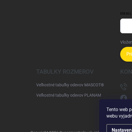
EMAIL
Vložen
Pr
TABULKY ROZMEROV
KON
Veľkostné tabuľky odevov MASCOT®
Veľkostné tabuľky odevov PLANAM
Tento web p
webu vyjadru
Nastaven