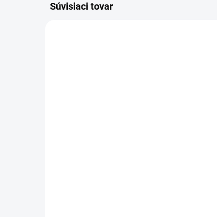
Súvisiaci tovar
AKCIA
TIP
SKLADOM
(
1 KS
)
Pracovná vodoodpudivá
Pr
bunda 22201 MASCOT
bu