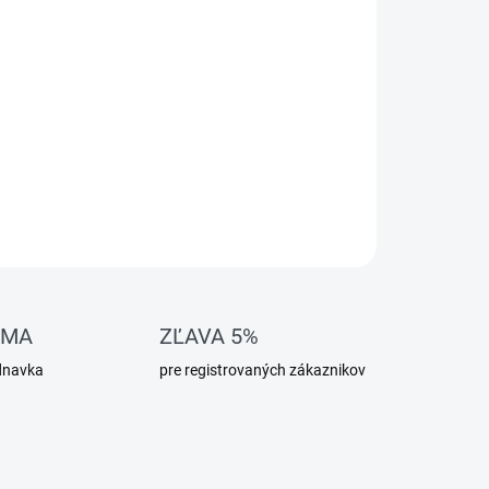
OMA
ZĽAVA 5%
dnavka
pre registrovaných zákaznikov