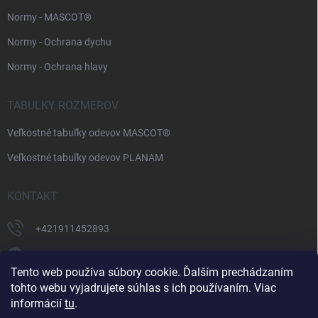
Normy - MASCOT®
Normy - Ochrana dychu
Normy - Ochrana hlavy
TABULKY ROZMEROV
Veľkostné tabuľky odevov MASCOT®
Veľkostné tabuľky odevov PLANAM
KONTAKT
+421911452893
https://www.facebook.com/supermonterky
Tento web používa súbory cookie. Ďalším prechádzaním
supermonterky/
tohto webu vyjadrujete súhlas s ich používaním. Viac
informácií
tu
.