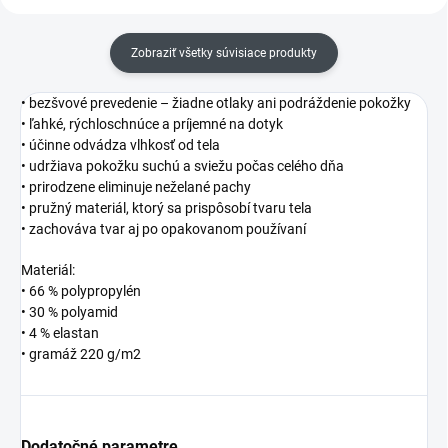
Zobraziť všetky súvisiace produkty
• bezšvové prevedenie – žiadne otlaky ani podráždenie pokožky
• ľahké, rýchloschnúce a príjemné na dotyk
• účinne odvádza vlhkosť od tela
• udržiava pokožku suchú a sviežu počas celého dňa
• prirodzene eliminuje neželané pachy
• pružný materiál, ktorý sa prispôsobí tvaru tela
• zachováva tvar aj po opakovanom používaní
Materiál:
• 66 % polypropylén
• 30 % polyamid
• 4 % elastan
• gramáž 220 g/m2
Dodatočné parametre