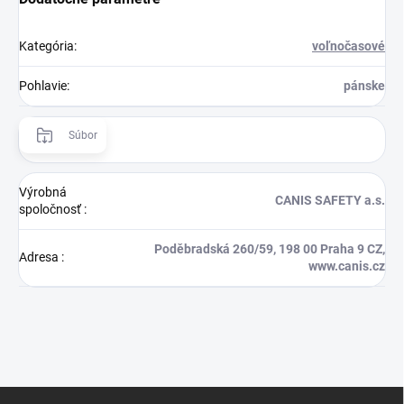
Kategória
:
voľnočasové
Pohlavie
:
pánske
Súbor
Výrobná
CANIS SAFETY a.s.
spoločnosť
:
Poděbradská 260/59, 198 00 Praha 9 CZ,
Adresa
:
www.canis.cz
Z