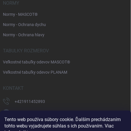
NORMY
Normy - MASCOT®
Normy - Ochrana dychu
Normy - Ochrana hlavy
TABULKY ROZMEROV
Veľkostné tabuľky odevov MASCOT®
Veľkostné tabuľky odevov PLANAM
KONTAKT
+421911452893
https://www.facebook.com/supermonterky
Tento web používa súbory cookie. Ďalším prechádzaním
supermonterky/
tohto webu vyjadrujete súhlas s ich používaním. Viac