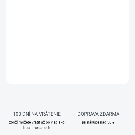
Pánske bezšvové funkčné tričko pre maximálne pohodlie, voľnosť
pohybu a spoľahlivý výkon pri akejkoľvek aktivite. Ľahký a
rýchloschnúci materiál s prímesou polypropylénu efektívne
odvádza vlhkosť od tela, udržuje pokožku suchú a sviežu počas
celého dňa a prirodzene eliminuje pachy. Bezšvové spracovanie
zabraňuje vzniku otlakov a podráždeniu pokožky. Vysoko
elastický materiál sa dokonale prispôsobí telu a zachováva si tvar
aj po opakovanom praní. Ideálne ako prvá vrstva pod pracovný
odev, na šport či fyzicky náročnú činnosť.
DETAILNÉ INFORMÁCIE
OPÝTAŤ SA
STRÁŽIŤ
100 DNÍ NA VRÁTENIE
DOPRAVA ZDARMA
zboží môžete vrátiť až po viac ako
pri nákupe nad 50 €
troch mesiacoch