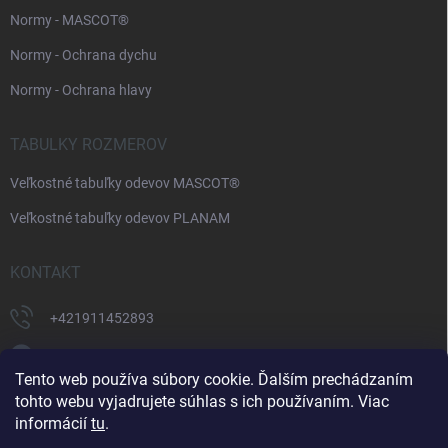
Normy - MASCOT®
Normy - Ochrana dychu
Normy - Ochrana hlavy
TABULKY ROZMEROV
Veľkostné tabuľky odevov MASCOT®
Veľkostné tabuľky odevov PLANAM
KONTAKT
+421911452893
https://www.facebook.com/supermonterky
Tento web používa súbory cookie. Ďalším prechádzaním
supermonterky/
tohto webu vyjadrujete súhlas s ich používaním. Viac
informácií
tu
.