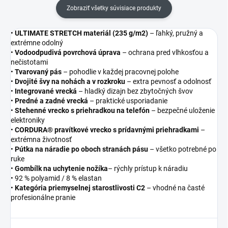
Zobraziť všetky súvisiace produkty
•
ULTIMATE STRETCH materiál (235 g/m2)
– ľahký, pružný a
extrémne odolný
•
Vodoodpudivá povrchová úprava
– ochrana pred vlhkosťou a
nečistotami
•
Tvarovaný pás
– pohodlie v každej pracovnej polohe
•
Dvojité švy na nohách a v rozkroku
– extra pevnosť a odolnosť
•
Integrované vrecká
– hladký dizajn bez zbytočných švov
•
Predné a zadné vrecká
– praktické usporiadanie
•
Stehenné vrecko s priehradkou na telefón
– bezpečné uloženie
elektroniky
•
CORDURA® pravítkové vrecko s prídavnými priehradkami
–
extrémna životnosť
•
Pútka na náradie po oboch stranách pásu
– všetko potrebné po
ruke
•
Gombílk na uchytenie nožíka
– rýchly prístup k náradiu
• 92 % polyamid / 8 % elastan
•
Kategória priemyselnej starostlivosti C2
– vhodné na časté
profesionálne pranie