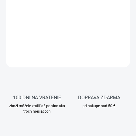
Pracovné strečové kraťasy z
ULTIMATE STRETCH materiálu
,
ktoré spájajú nízku hmotnosť, odolnosť a maximálnu voľnosť
pohybu. Vďaka vodoodpudivej úprave a premyslenému dizajnu sú
ideálne na každodenné náročné použitie v rôznych pracovných
podmienkach.
DETAILNÉ INFORMÁCIE
OPÝTAŤ SA
STRÁŽIŤ
100 DNÍ NA VRÁTENIE
DOPRAVA ZDARMA
zboží môžete vrátiť až po viac ako
pri nákupe nad 50 €
troch mesiacoch