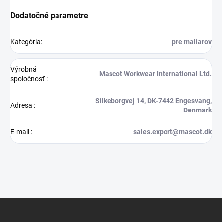
Dodatočné parametre
Kategória
:
pre maliarov
Výrobná
Mascot Workwear International Ltd.
spoločnosť
:
Silkeborgvej 14, DK-7442 Engesvang,
Adresa
:
Denmark
E-mail
:
sales.export@mascot.dk
Z
á