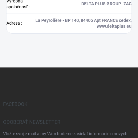
Výrobná
DELTA PLUS GROUP- ZAC
spoločnosť
:
La Peyrolière - BP 140, 84405 Apt FRANCE cedex,
Adresa
:
www.deltaplus.eu
Z
á
p
ä
t
i
FACEBOOK
e
ODOBERAŤ NEWSLETTER
Vložte svoj e-mail a my Vám budeme zasielať informácie o nových