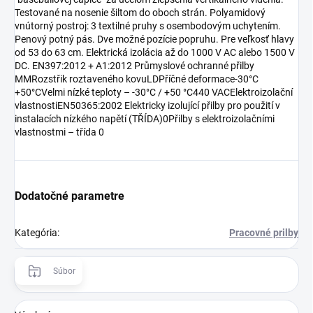
Testované na nosenie šiltom do oboch strán. Polyamidový
vnútorný postroj: 3 textilné pruhy s osembodovým uchytením.
Penový potný pás. Dve možné pozície popruhu. Pre veľkosť hlavy
od 53 do 63 cm. Elektrická izolácia až do 1000 V AC alebo 1500 V
DC. EN397:2012 + A1:2012 Průmyslové ochranné přilby
MMRozstřik roztaveného kovuLDPříčné deformace-30°C
+50°CVelmi nízké teploty – -30°C / +50 °C440 VACElektroizolační
vlastnostiEN50365:2002 Elektricky izolující přilby pro použití v
instalacích nízkého napětí (TŘÍDA)0Přilby s elektroizolačními
vlastnostmi – třída 0
Dodatočné parametre
Kategória
:
Pracovné prilby
Súbor