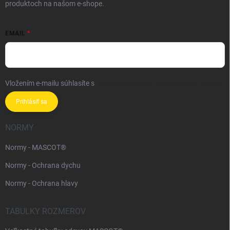
produktoch na našom e-shope.
EMAIL
Vložením e-mailu súhlasíte s
podmienkami ochrany osobných údajov
Prihlásiť sa
NORMY
Normy - MASCOT®
Normy - Ochrana dychu
Normy - Ochrana hlavy
TABULKY ROZMEROV