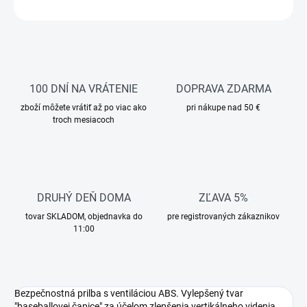
OPÝTAŤ SA
STRÁŽIŤ
100 DNÍ NA VRÁTENIE
DOPRAVA ZDARMA
zboží môžete vrátiť až po viac ako
pri nákupe nad 50 €
troch mesiacoch
DRUHÝ DEŇ DOMA
ZĽAVA 5%
tovar SKLADOM, objednavka do
pre registrovaných zákaznikov
11:00
Bezpečnostná prilba s ventiláciou ABS. Vylepšený tvar
"baseballovej čapice" za účelom zlepšenia vertikálneho videnia.