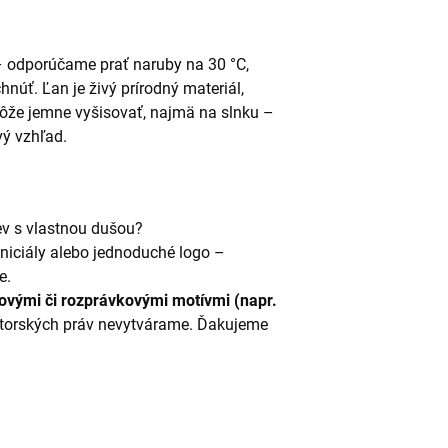
– odporúčame prať naruby na 30 °C,
hnúť. Ľan je živý prírodný materiál,
môže jemne vyšisovať, najmä na slnku –
vý vzhľad.
ev s vlastnou dušou?
iniciály alebo jednoduché logo –
e.
ovými či rozprávkovými motívmi (napr.
torských práv nevytvárame. Ďakujeme