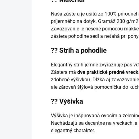
Naša zástera je ušitá zo 100% prírodné
príjemného na dotyk. Gramáž 230 g/m2 
Zaväzovanie je riešené pomocou mäkke
zástera pohodlne sedí a neťahá pri pohy
??
Strih a pohodlie
Elegantný strih jemne zvýrazňuje pás v
Zástera má
dve praktické predné vreck
zdobené výšivkou. Dĺžka aj zaväzovanie
ale zároveň štýlová pomocníčka do kuchy
??
Výšivka
Výšivka je inšpirovaná ovocím a zeleninou
Nachádzajú sa decentne na vreckách, a 
elegantný charakter.