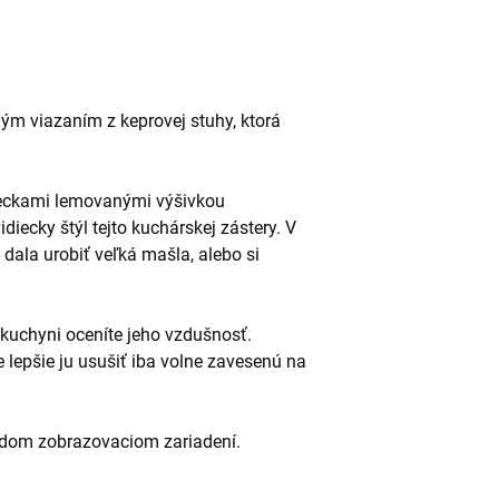
ým viazaním z keprovej stuhy, ktorá
eckami lemovanými výšivkou
diecky štýl tejto kuchárskej zástery. V
 dala urobiť veľká mašla, alebo si
v kuchyni oceníte jeho vzdušnosť.
e lepšie ju usušiť iba volne zavesenú na
aždom zobrazovaciom zariadení.