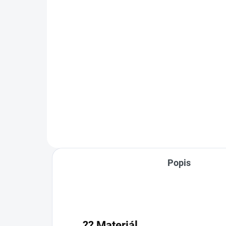
na traky horčicovo žlté
€95
Detail
Ľanové trakové nohavice v žltej
farbe s originálnou výšivkou
slnečníc, ručne šité a vyšívané na
Slovensku.Vyrobené zo 100%
prírodného ľanu (230 g/m2),
pohodlné, priedušné a...
Popis
??
Materiál