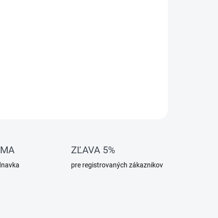
OMA
ZĽAVA 5%
dnavka
pre registrovaných zákaznikov