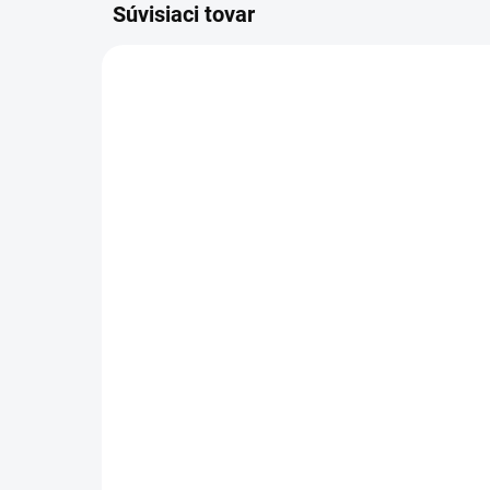
Súvisiaci tovar
OBJEDNÁME PRE VÁS
PYTLÁKY SLNEČNICA
ľanové dámske nohavice