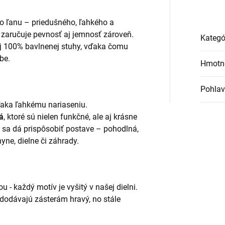
ho ľanu – priedušného, ľahkého a
zaručuje pevnosť aj jemnosť zároveň.
Kategó
j 100% bavlnenej stuhy, vďaka čomu
be.
Hmotn
Pohlav
ďaka ľahkému nariaseniu.
á
, ktoré sú nielen funkčné, ale aj krásne
 sa dá prispôsobiť postave – pohodlná,
ne, dielne či záhrady.
 - každý motív je vyšitý v našej dielni.
dodávajú zásterám hravý, no stále