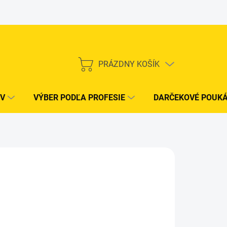
PRÁZDNY KOŠÍK
NÁKUPNÝ
KOŠÍK
V
VÝBER PODĽA PROFESIE
DARČEKOVÉ POUK