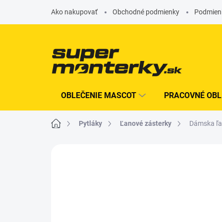
Prejsť
Ako nakupovať
Obchodné podmienky
Podmien
na
obsah
OBLEČENIE MASCOT
PRACOVNÉ OBL
Domov
pytláky
ľanové zásterky
Dámska ľa
Neohodnotené
Podrobnosti hodn