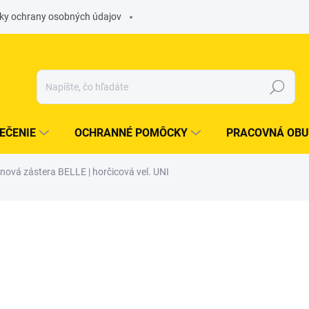
ky ochrany osobných údajov
Hľadať
EČENIE
OCHRANNÉ POMÔCKY
PRACOVNÁ OBU
nová zástera BELLE | horčicová vel. UNI
otenia
ZNAČKA:
AB BANY S.R.O.
€45
/ ks
€36,59 bez DPH
Jednotková
OBJEDNÁME PRE VÁS