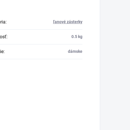
ria
:
ľanové zásterky
osť
:
0.5 kg
ie
:
dámske