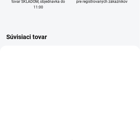
tovar SKLADOM, objednavka do
pre registrovaných zákaznikov
11:00
Súvisiaci tovar
SKLADOM
(
1 KS
)