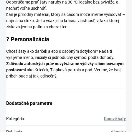
Odporúčame prať šaty naruby na 30 °C, ideálne bez aviváže, a
nechať voľne uschnúť.
Ľan je prírodný materiál, ktorý sa časom môže mierne vyšisovať –
najmä na slnku. Je to však jeho krásna vlastnosť, vďaka ktorej
získava jemnú patinu a charakter.
?
Personalizácia
Chceš šaty ako darček alebo s osobným dotykom? Rada ti
vyšijeme meno, iniciály či jednoduchý symbol podľa dohody.
Z dôvodu autorských práv nevytvárame výšivky s licencovanými
postavami
ako Krteček, Tlapková patrola a pod. Veríme, že tvoj
príbeh bude aj tak jedinečný.
Dodatočné parametre
Kategória
:
ľanové šaty
Pohlavie
:
dámske