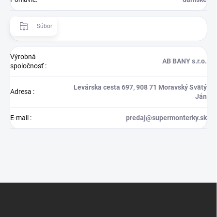
Súbor
Výrobná
AB BANY s.r.o.
spoločnosť
:
Levárska cesta 697, 908 71 Moravský Svätý
Adresa
:
Ján
E-mail
:
predaj@supermonterky.sk
Z
á
p