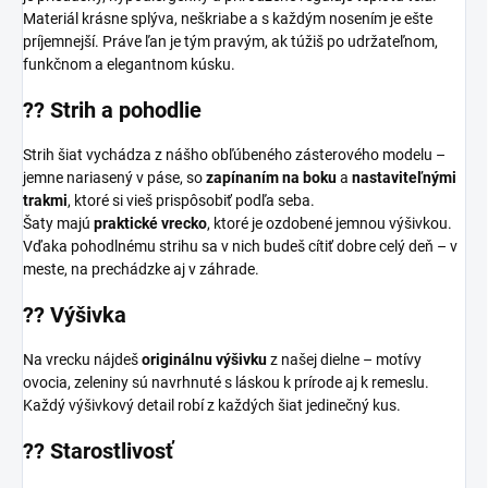
Materiál krásne splýva, neškriabe a s každým nosením je ešte
príjemnejší. Práve ľan je tým pravým, ak túžiš po udržateľnom,
funkčnom a elegantnom kúsku.
??
Strih a pohodlie
Strih šiat vychádza z nášho obľúbeného zásterového modelu –
jemne nariasený v páse, so
zapínaním na boku
a
nastaviteľnými
trakmi
, ktoré si vieš prispôsobiť podľa seba.
Šaty majú
praktické vrecko
, ktoré je ozdobené jemnou výšivkou.
Vďaka pohodlnému strihu sa v nich budeš cítiť dobre celý deň – v
meste, na prechádzke aj v záhrade.
??
Výšivka
Na vrecku nájdeš
originálnu výšivku
z našej dielne – motívy
ovocia, zeleniny sú navrhnuté s láskou k prírode aj k remeslu.
Každý výšivkový detail robí z každých šiat jedinečný kus.
??
Starostlivosť