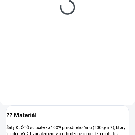
PYTLÁKY VLČIE MAKY
dámske ľanové nohavice
na traky tmavě červené
€95
od
Detail
Ľanové trakové nohavice v tmavo
červenej farbe s originálnou
výšivkou vlčích makov , ručne šité
a vyšívané na
Slovensku.Vyrobené zo 100%
prírodného ľanu (230 g/m2),...
??
Materiál
Šaty KLÓTÓ sú ušité zo 100% prírodného ľanu (230 g/m2), ktorý
je priedušný, hypoalergénny a prirodzene reguluje teplotu tela.