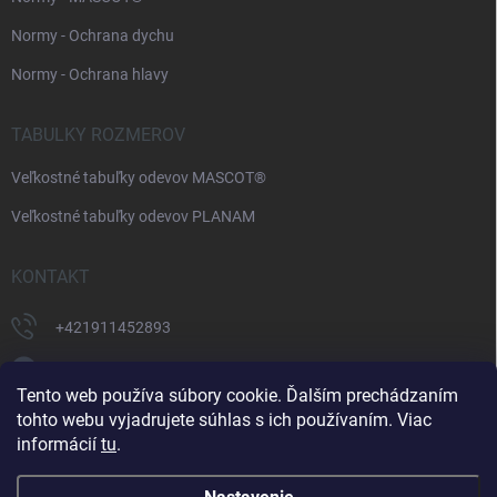
Normy - Ochrana dychu
Normy - Ochrana hlavy
TABULKY ROZMEROV
Veľkostné tabuľky odevov MASCOT®
Veľkostné tabuľky odevov PLANAM
KONTAKT
+421911452893
https://www.facebook.com/supermonterky
Tento web používa súbory cookie. Ďalším prechádzaním
supermonterky/
tohto webu vyjadrujete súhlas s ich používaním. Viac
informácií
tu
.