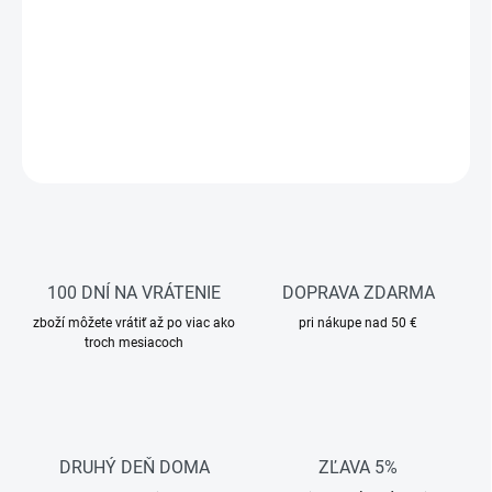
a bočnými gombíkmi sú pohodlné aj nadčasové.
Na vrecku nájdeš jemnú autorskú výšivku inšpirovanú ovocím a
zeleninou. Ručne šité a vyšívané v našej dielni na Slovensku zo
100% ľanu.
DETAILNÉ INFORMÁCIE
OPÝTAŤ SA
STRÁŽIŤ
100 DNÍ NA VRÁTENIE
DOPRAVA ZDARMA
zboží môžete vrátiť až po viac ako
pri nákupe nad 50 €
troch mesiacoch
DRUHÝ DEŇ DOMA
ZĽAVA 5%