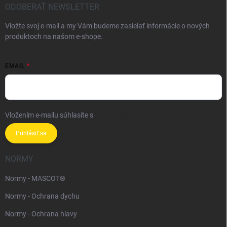
ODOBERAŤ NEWSLETTER
Vložte svoj e-mail a my Vám budeme zasielať informácie o nových
produktoch na našom e-shope.
EMAIL
Vložením e-mailu súhlasíte s
podmienkami ochrany osobných údajov
Prihlásiť sa
NORMY
Normy - MASCOT®
Normy - Ochrana dychu
Normy - Ochrana hlavy