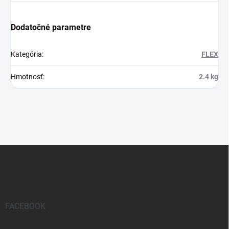
Dodatočné parametre
Kategória
:
FLEX
Hmotnosť
:
2.4 kg
Z
á
p
ä
t
i
FACEBOOK
e