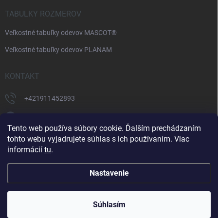
TABULKY ROZMEROV
Veľkostné tabuľky odevov MASCOT®
Veľkostné tabuľky odevov PLANAM
KONTAKT
+421911452893
https://www.facebook.com/supermonterky
Tento web používa súbory cookie. Ďalším prechádzaním
supermonterky/
tohto webu vyjadrujete súhlas s ich používaním. Viac
informácií
tu
.
Nastavenie
Copyright 2026
Supermonterky.sk
. Všetky práva vyhradené.
Upraviť
nastavenie cookies
Súhlasím
Vytvoril Shoptet