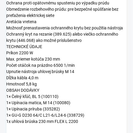
Ochrana proti opätovnému spusteniu po výpadku prúdu
Obmedzenie rozbehového prúdu: pre bezpečné spúšťanie bez
preťaženia elektrickej siete
Aretácia vretena
Možnosť prenastavenia ochranného krytu bez použitia nástroja
Ochranný kryt na rezanie (389.625) alebo viečko ochranného
krytu (446.068) ako možné príslušenstvo
TECHNICKÉ ÚDAJE
Príkon 2200 W
Max. priemer kotúča 230 mm
Počet otáčok na prázdno 6500 1/min
Upnutie nástroja uhlovej brúsky M 14
Dĺžka kábla 4,0 m
Hmotnosť 5,8 kg
OBSAH DODÁVKY
1× Čelný kľúč, BL 5 (100110)
1× Upínacia matica, M 14 (100080)
1× Upínacia príruba (335282)
1× GU-G D230 64/C L21-6/L24-6 (338729)
1x uhlová brúska 230 mm FLEX L 2200