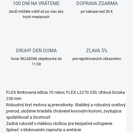
100 DNÍ NA VRÁTENIE
DOPRAVA ZDARMA
zboží môžete vrátiť až po viac ako
pri nákupe nad 50 €
troch mesiacoch
DRUHÝ DEŇ DOMA
ZĽAVA 5%
tovar SKLADOM, objednavka do
pre registrovaných zákaznikov
11:00
FLEX limitovaná edícia 70 rokov, FLEX L2270 230, Uhlová brúska
230 mm
Robustný kryt motora aj prevodovky. Stabilný a robustný oceľový
prevod, uloženie hriadeľa chránené kovovým krytom, zvyšujúce
spoľahlivosť a životnosť
Zadná rukoväť s mäkkou vložkou pre bezpečné uchopenie
Spínač: s blokovaním zapnutia a aretácie