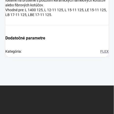
Ideálne na brúsenie s použitím keramických lamelových kotúčov
alebo fibrových kotúčov.
Vhodné pre: L 1400 125, L 12-11 125, L 15-11 125, LE 15-11 125,
LB 17-11 125, LBE 17-11 125.
Dodatočné parametre
Kategória
:
FLEX
Z
á
p
ä
t