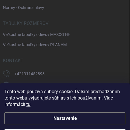
Normy - Ochrana hlavy
TABULKY ROZMEROV
Veľkostné tabuľky odevov MASCOT®
Veľkostné tabuľky odevov PLANAM
KONTAKT
+421911452893
https://www.facebook.com/supermonterky
Tento web používa súbory cookie. Ďalším prechádzaním
supermonterky/
tohto webu vyjadrujete súhlas s ich používaním. Viac
informácií
tu
.
Nastavenie