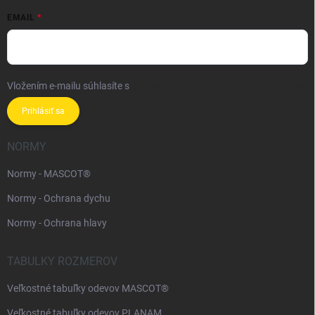
EMAIL
Vložením e-mailu súhlasíte s
podmienkami ochrany osobných údajov
Prihlásiť sa
NORMY
Normy - MASCOT®
Normy - Ochrana dychu
Normy - Ochrana hlavy
TABULKY ROZMEROV
Veľkostné tabuľky odevov MASCOT®
Veľkostné tabuľky odevov PLANAM