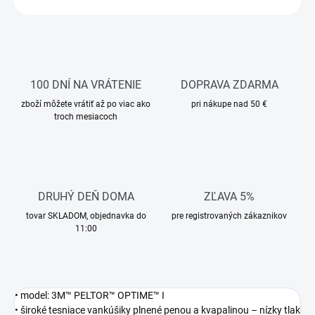
100 DNÍ NA VRÁTENIE
DOPRAVA ZDARMA
zboží môžete vrátiť až po viac ako
pri nákupe nad 50 €
troch mesiacoch
DRUHÝ DEŇ DOMA
ZĽAVA 5%
tovar SKLADOM, objednavka do
pre registrovaných zákaznikov
11:00
• model: 3M™ PELTOR™ OPTIME™ I
• široké tesniace vankúšiky plnené penou a kvapalinou – nízky tlak