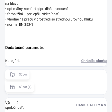
na hlavu
• optimálny komfort aj pri dlhšom nosení
• farba: žltá – pre lepšiu viditeľnosť
• vhodné na prácu v prostredí so strednou úrovňou hluku
• norma: EN 352-1
Dodatočné parametre
Kategória
:
Chrániče sluchu
Súbor
Súbor (1)
Výrobná
CANIS SAFETY a.s.
spoločnosť
: