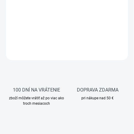
Dámska fleecová mikina zaručí pohodlie a štýl. Funkčná a
elegantná mikina, ktorá vás zahreje v chladnejších dňoch.
Vypasovaný strih a jemné detaily dodávajú mikine štýlový vzhľad,
zatiaľ čo kvalitný materiál zaručuje komfort pri nosení.
DETAILNÉ INFORMÁCIE
OPÝTAŤ SA
STRÁŽIŤ
100 DNÍ NA VRÁTENIE
DOPRAVA ZDARMA
zboží môžete vrátiť až po viac ako
pri nákupe nad 50 €
troch mesiacoch