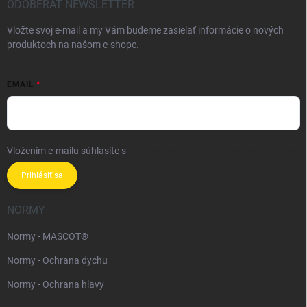
ODOBERAŤ NEWSLETTER
Vložte svoj e-mail a my Vám budeme zasielať informácie o nových
produktoch na našom e-shope.
EMAIL
Vložením e-mailu súhlasíte s
podmienkami ochrany osobných údajov
Prihlásiť sa
NORMY
Normy - MASCOT®
Normy - Ochrana dychu
Normy - Ochrana hlavy