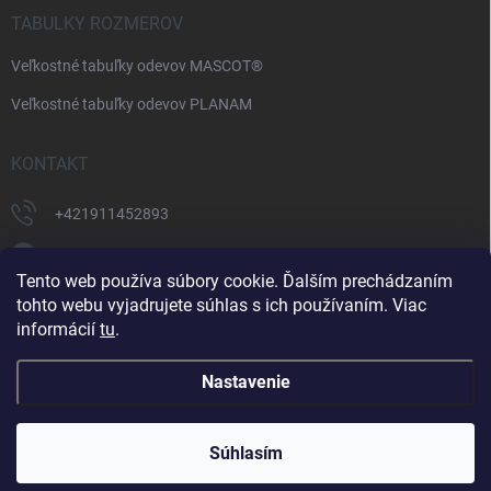
TABULKY ROZMEROV
Veľkostné tabuľky odevov MASCOT®
Veľkostné tabuľky odevov PLANAM
KONTAKT
+421911452893
https://www.facebook.com/supermonterky
Tento web používa súbory cookie. Ďalším prechádzaním
supermonterky/
tohto webu vyjadrujete súhlas s ich používaním. Viac
informácií
tu
.
Nastavenie
Copyright 2026
Supermonterky.sk
. Všetky práva vyhradené.
Upraviť
nastavenie cookies
Súhlasím
Vytvoril Shoptet