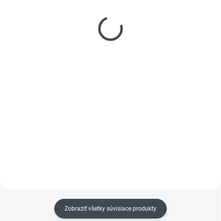
SKLADOM
SKLADOM
(
1 KS
)
(
1 PÁR
)
Pracovné dámske tričko
Pracovná obuv sandál
CITY 150 MALFINI
CXS BEA biela bez
opasku
€7,56
od
€29,13
Detail
Detail
Pohodlie a štýl na každý deň.
Kombinuje voľný strih s
Unisex pracovná obuv - sandál
moderným dizajnom, vďaka
navrhnutá pre maximálny
čomu sa prispôsobí každej
komfort a bezpečnosť. Vďaka
postave a zakryje drobné
nastaviteľným predným pásikom
nedostatky. Ideálne na
sa dokonale prispôsobí chodidlu,
každodenné nosenie aj...
zatiaľ čo klinová podrážka...
Zobraziť všetky súvisiace produkty