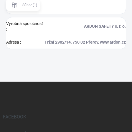
Súbor (1)
Výrobná spoločnosť
ARDON SAFETY s. r. o.
:
Adresa
:
Tržní 2902/14, 750 02 Přerov, www.ardon.cz
Z
á
p
ä
t
i
FACEBOOK
e