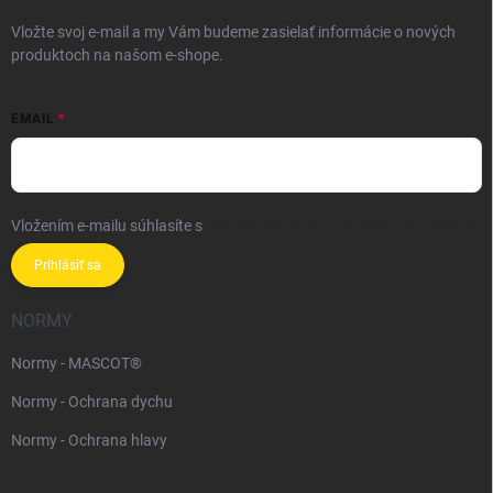
Vložte svoj e-mail a my Vám budeme zasielať informácie o nových
produktoch na našom e-shope.
EMAIL
Vložením e-mailu súhlasíte s
podmienkami ochrany osobných údajov
Prihlásiť sa
NORMY
Normy - MASCOT®
Normy - Ochrana dychu
Normy - Ochrana hlavy