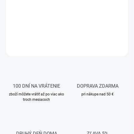
navrhnutá na celodenné nosenie v náročných pracovných
podmienkach. Vďaka nízkemu strihu poskytuje väčšiu voľnosť
pohybu, zatiaľ čo kompozitná tužinka a kevlarová planžeta
zabezpečujú spoľahlivú ochranu chodidla. Moderný dizajn
umožňuje využitie nielen pri práci, ale aj vo voľnom čase.
DETAILNÉ INFORMÁCIE
OPÝTAŤ SA
STRÁŽIŤ
100 DNÍ NA VRÁTENIE
DOPRAVA ZDARMA
zboží môžete vrátiť až po viac ako
pri nákupe nad 50 €
troch mesiacoch
DRUHÝ DEŇ DOMA
ZĽAVA 5%