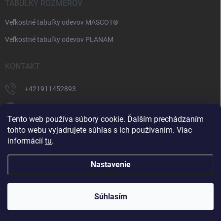
TABULKY ROZMEROV
Veľkostné tabuľky odevov MASCOT®
Veľkostné tabuľky odevov PLANAM
KONTAKT
+421911452893
https://www.facebook.com/supermonterky
Tento web používa súbory cookie. Ďalším prechádzaním
supermonterky/
tohto webu vyjadrujete súhlas s ich používaním. Viac
informácií
tu
.
Nastavenie
Copyright 2026
Supermonterky.sk
. Všetky práva vyhradené.
Upraviť
nastavenie cookies
Súhlasím
Vytvoril Shoptet