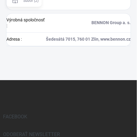
Súbor (2)
Výrobná spoločnosť
BENNON Group a. s.
:
Adresa
:
Šedesátá 7015, 760 01 Zlín, www.bennon.cz
Z
á
p
ä
t
i
FACEBOOK
e
ODOBERAŤ NEWSLETTER