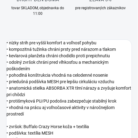
tovar SKLADOM, objednavka do
pre registrovaných zákaznikov
11:00
• nízky strih pre vyšší komfort a voľnosť pohybu
• kompozitná tužinka chráni prsty pred nárazom a tlakom
• kevlarová planžeta chráni chodidlo proti prepichnutiu
• odolný zvršok chráni pred vlhkosťou a mechanickým
poškodením
• pohodlná konštrukcia vhodná na celodenné nosenie
• priedušná podšívka MESH pre lepšiu cirkuláciu vzduchu
• anatomická stielka ABSORBA XTR tlmí nárazy a zvyšuje komfort
pri chôdzi
• protišmyková PU/PU podošva zabezpečuje stabilný krok
• vhodná na prácu aj voľnočasové aktivity v náročnejšom
prostredí
• zvršok: Buffalo Crazy Horse koža + textília
• podšívka: textília MESH