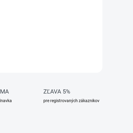
OMA
ZĽAVA 5%
dnavka
pre registrovaných zákaznikov