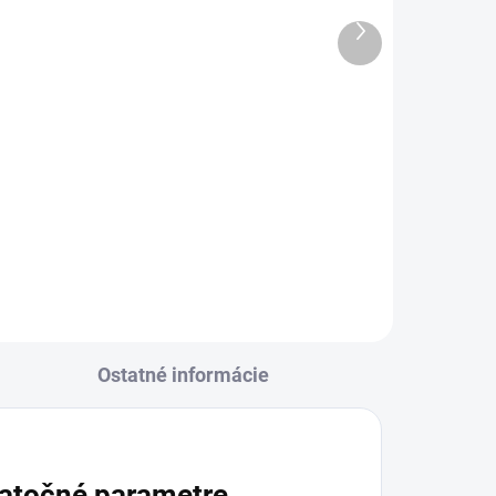
ACCELERATE
Ďalší
produkt
€73,74
od
l
Detail
akmi
funkčná mikina z hladkého
microfleece materiálu kombinuje
pohodlie, ochranu a praktické
ny
detaily pre maximálny výkon
ky
počas celého dňa. Hladký povrch
materiálu zabraňuje...
Ostatné informácie
atočné parametre