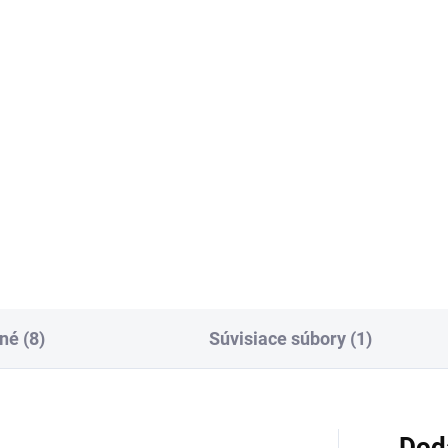
ACCELERATE
5,77
€138,93
od
Detail
Detai
ná termo čiapka
Tieto pracovné nohavice s tr
ponúkajú výnimočnú voľnosť
pohybu a odolnosť. Elastické
panely zabezpečujú maximál
komfort, zatiaľ čo ergonomic
tvarované nohavice sa...
né (8)
Súvisiace súbory (1)
Dod