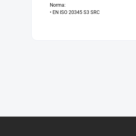
Norma:
• EN ISO 20345 S3 SRC
Z
á
p