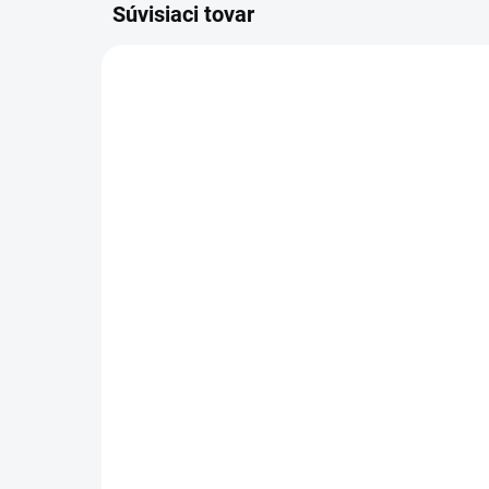
Súvisiaci tovar
SKLADOM
(
1 KS
)
Pracovné nohavice
Pr
Ultimate Stretch
MA