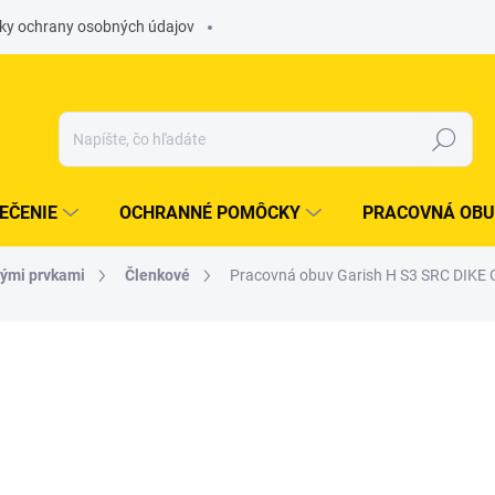
ky ochrany osobných údajov
Hľadať
EČENIE
OCHRANNÉ POMÔCKY
PRACOVNÁ OBU
nými prvkami
Členkové
Pracovná obuv Garish H S3 SRC DIKE
otenia
ZNAČKA:
DIKE
€132,22
/ pár
€107,50 bez DPH
Jednotková
ZVOĽTE VARIANT