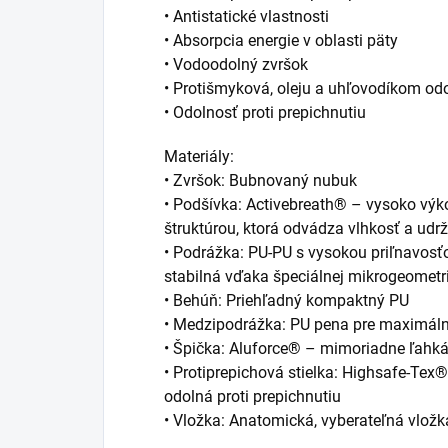
• Antistatické vlastnosti
• Absorpcia energie v oblasti päty
• Vodoodolný zvršok
• Protišmyková, oleju a uhľovodíkom od
• Odolnosť proti prepichnutiu
Materiály:
• Zvršok: Bubnovaný nubuk
• Podšívka: Activebreath® – vysoko výk
štruktúrou, ktorá odvádza vlhkosť a udr
• Podrážka: PU-PU s vysokou priľnavos
stabilná vďaka špeciálnej mikrogeomet
• Behúň: Priehľadný kompaktný PU
• Medzipodrážka: PU pena pre maximál
• Špička: Aluforce® – mimoriadne ľahká
• Protiprepichová stielka: Highsafe-Tex
odolná proti prepichnutiu
• Vložka: Anatomická, vyberateľná vložk