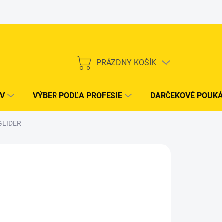
PRÁZDNY KOŠÍK
NÁKUPNÝ
KOŠÍK
V
VÝBER PODĽA PROFESIE
DARČEKOVÉ POUK
 GLIDER