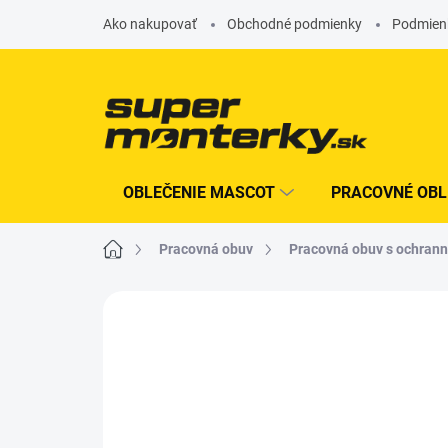
Prejsť
Ako nakupovať
Obchodné podmienky
Podmien
na
obsah
OBLEČENIE MASCOT
PRACOVNÉ OBL
Domov
Pracovná obuv
Pracovná obuv s ochran
Neohodnotené
Podrobnosti hodn