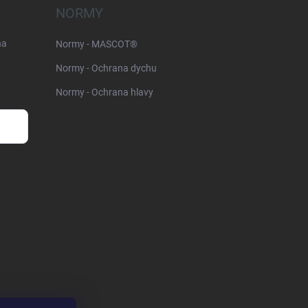
NORMY
na
Normy - MASCOT®
Normy - Ochrana dychu
Normy - Ochrana hlavy