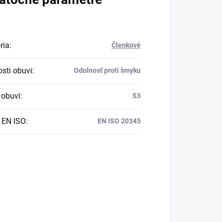
ria
:
Členkové
osti obuvi
:
Odolnosť proti šmyku
obuvi
:
S3
 EN ISO
:
EN ISO 20345