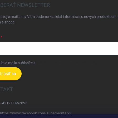
BERAŤ NEWSLETTER
 svoj e-mail a my Vám budeme zasielať informácie o nových produktoch 
 e-shope.
ím e-mailu súhlasíte s
podmienkami ochrany osobných údajov
ihlásiť sa
TAKT
+421911452893
https://www.facebook.com/supermonterky