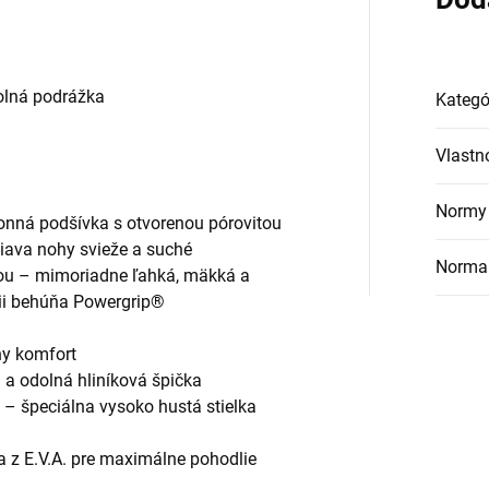
olná podrážka
Kategó
Vlastn
Normy 
onná podšívka s otvorenou pórovitou
žiava nohy svieže a suché
Norma
ťou – mimoriadne ľahká, mäkká a
rii behúňa Powergrip®
ny komfort
 a odolná hliníková špička
® – špeciálna vysoko hustá stielka
a z E.V.A. pre maximálne pohodlie