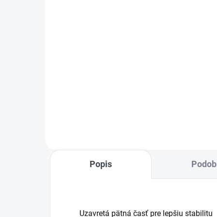
MASCOT ADVANCED
€2
€122,94
od
Detail
zim
Pracovné nohavice z mimoriadne
odolného ULTIMATE STRETCH
materiálu, ktoré poskytujú
maximálnu voľnosť pohybu,
vysoký komfort a zároveň
výbornú ventiláciu v oblasti
kolien....
Popis
Podob
Uzavretá pätná časť pre lepšiu stabilitu