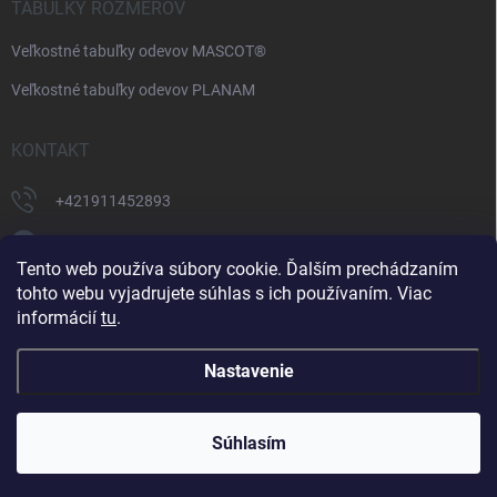
TABULKY ROZMEROV
Veľkostné tabuľky odevov MASCOT®
Veľkostné tabuľky odevov PLANAM
KONTAKT
+421911452893
https://www.facebook.com/supermonterky
Tento web používa súbory cookie. Ďalším prechádzaním
supermonterky/
tohto webu vyjadrujete súhlas s ich používaním. Viac
informácií
tu
.
Nastavenie
Copyright 2026
Supermonterky.sk
. Všetky práva vyhradené.
Upraviť
nastavenie cookies
Súhlasím
Vytvoril Shoptet