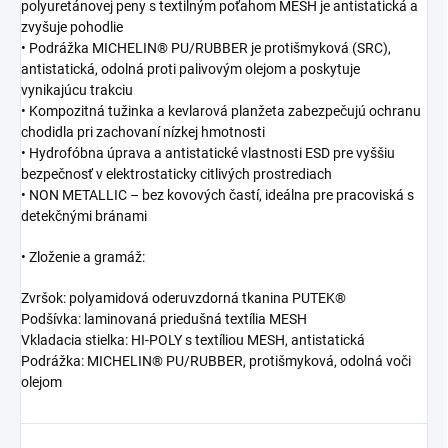
polyuretánovej peny s textilným poťahom MESH je antistatická a
zvyšuje pohodlie
• Podrážka MICHELIN® PU/RUBBER je protišmyková (SRC),
antistatická, odolná proti palivovým olejom a poskytuje
vynikajúcu trakciu
• Kompozitná tužinka a kevlarová planžeta zabezpečujú ochranu
chodidla pri zachovaní nízkej hmotnosti
• Hydrofóbna úprava a antistatické vlastnosti ESD pre vyššiu
bezpečnosť v elektrostaticky citlivých prostrediach
• NON METALLIC – bez kovových častí, ideálna pre pracoviská s
detekčnými bránami
• Zloženie a gramáž:
Zvršok: polyamidová oderuvzdorná tkanina PUTEK®
Podšívka: laminovaná priedušná textília MESH
Vkladacia stielka: HI-POLY s textíliou MESH, antistatická
Podrážka: MICHELIN® PU/RUBBER, protišmyková, odolná voči
olejom