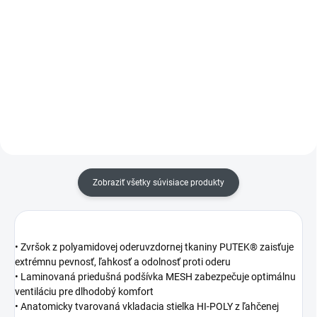
Tieto pracovné nohavice
Tieto pracovné nohavice s trakmi
ponúkajú maximálnu flexibilitu,
ponúkajú výnimočnú voľnosť
pohodlie a odolnosť, pričom
pohybu a odolnosť. Elastické
zachovávajú ľahkosť a moderný
panely zabezpečujú maximálny
strih.
komfort, zatiaľ čo ergonomicky
tvarované nohavice sa...
Zobraziť všetky súvisiace produkty
• Zvršok z polyamidovej oderuvzdornej tkaniny PUTEK® zaisťuje
extrémnu pevnosť, ľahkosť a odolnosť proti oderu
• Laminovaná priedušná podšívka MESH zabezpečuje optimálnu
ventiláciu pre dlhodobý komfort
• Anatomicky tvarovaná vkladacia stielka HI-POLY z ľahčenej