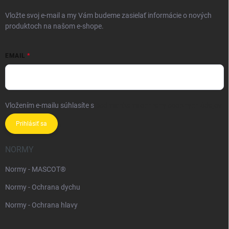
Vložte svoj e-mail a my Vám budeme zasielať informácie o nových
produktoch na našom e-shope.
EMAIL
Vložením e-mailu súhlasíte s
podmienkami ochrany osobných údajov
Prihlásiť sa
NORMY
Normy - MASCOT®
Normy - Ochrana dychu
Normy - Ochrana hlavy