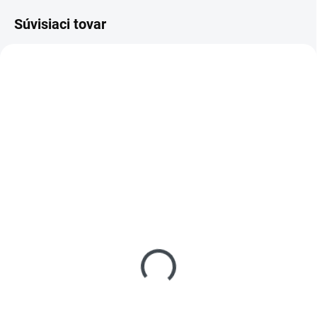
Súvisiaci tovar
SKLADOM
SKLADOM
(
4 KS
)
(
2 KS
)
Pracovné
Pracovné termonohavice
termooblečenie LAHTI
PORI
€34,38
€24,54
od
od