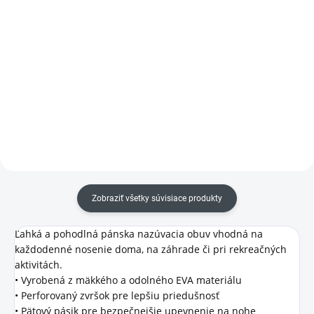
Detail
Detail
Ľahké termo tričko s
Ľahké a rýchlosnúce termo
maximálnym komfortom, ktoré
nohavice pre maximálny komfort
udržiava telo v suchu a teple –
a teplo, navrhnuté ako ideálna
ideálne ako základná vrstva do
základná vrstva do chladných
chladného počasia. Vhodný na
podmienok – udržia telo v suchu,
každodenné nosenie aj náročnú...
teple a pohodlí počas...
Zobraziť všetky súvisiace produkty
Ľahká a pohodlná pánska nazúvacia obuv vhodná na
každodenné nosenie doma, na záhrade či pri rekreačných
aktivitách.
• Vyrobená z mäkkého a odolného EVA materiálu
• Perforovaný zvršok pre lepšiu priedušnosť
• Pätový pásik pre bezpečnejšie upevnenie na nohe