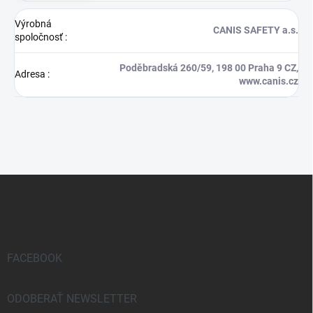
Výrobná
CANIS SAFETY a.s.
spoločnosť
:
Poděbradská 260/59, 198 00 Praha 9 CZ,
Adresa
:
www.canis.cz
Z
á
p
ä
t
i
FACEBOOK
e
ODOBERAŤ NEWSLETTER