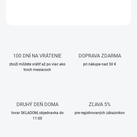
DETAILNÉ INFORMÁCIE
OPÝTAŤ SA
STRÁŽIŤ
100 DNÍ NA VRÁTENIE
DOPRAVA ZDARMA
zboží môžete vrátiť až po viac ako
pri nákupe nad 50 €
troch mesiacoch
DRUHÝ DEŇ DOMA
ZĽAVA 5%
tovar SKLADOM, objednavka do
pre registrovaných zákaznikov
11:00