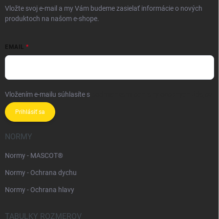
Vložte svoj e-mail a my Vám budeme zasielať informácie o nových
produktoch na našom e-shope.
EMAIL
Vložením e-mailu súhlasíte s
podmienkami ochrany osobných údajov
Prihlásiť sa
NORMY
Normy - MASCOT®
Normy - Ochrana dychu
Normy - Ochrana hlavy
TABULKY ROZMEROV