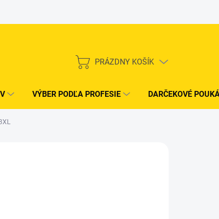
PRÁZDNY KOŠÍK
NÁKUPNÝ
KOŠÍK
V
VÝBER PODĽA PROFESIE
DARČEKOVÉ POUK
 3XL