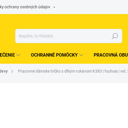
ky ochrany osobných údajov
Hľadať
EČENIE
OCHRANNÉ POMÔCKY
PRACOVNÁ OBU
devy
Pracovné dámske tričko s dlhým rukávom K383 | fuchsia | vel.
otenia
ZNAČKA:
COTTON
€13,74
/ ks
€11,17 bez DPH
Jednotková
OBJEDNÁME PRE VÁS