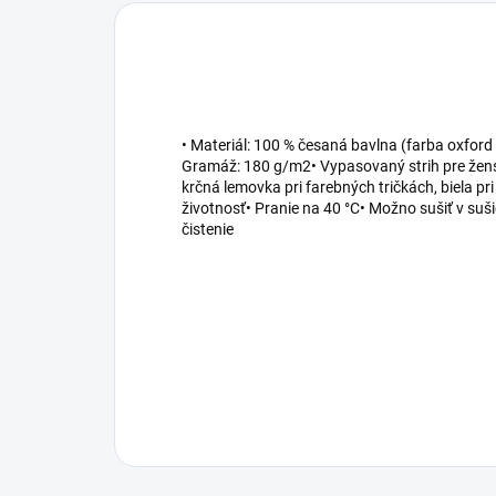
• Materiál: 100 % česaná bavlna (farba oxford
Gramáž: 180 g/m2• Vypasovaný strih pre žensk
krčná lemovka pri farebných tričkách, biela pri 
životnosť• Pranie na 40 °C• Možno sušiť v suš
čistenie