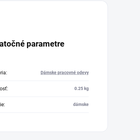
atočné parametre
ria
:
Dámske pracovné odevy
osť
:
0.25 kg
ie
:
dámske