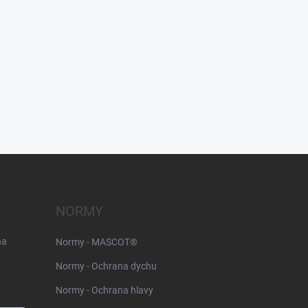
NORMY
na
Normy - MASCOT®
Normy - Ochrana dychu
Normy - Ochrana hlavy