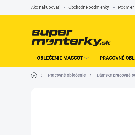
Prejsť
Ako nakupovať
Obchodné podmienky
Podmien
na
obsah
OBLEČENIE MASCOT
PRACOVNÉ OBL
Domov
Pracovné oblečenie
Dámske pracovné o
Neohodnotené
Podrobnosti hodn