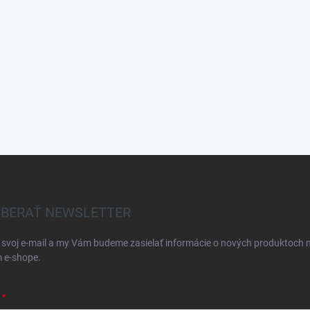
BERAŤ NEWSLETTER
 svoj e-mail a my Vám budeme zasielať informácie o nových produktoch 
 e-shope.