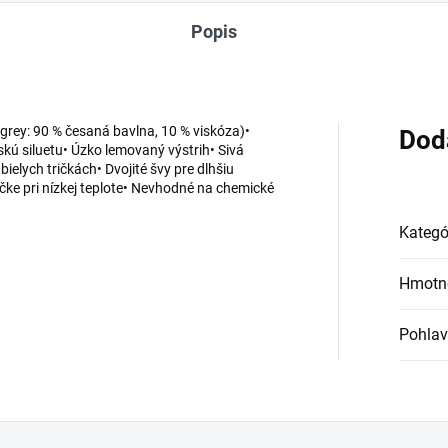
Popis
 grey: 90 % česaná bavlna, 10 % viskóza)•
Dod
ú siluetu• Úzko lemovaný výstrih• Sivá
bielych tričkách• Dvojité švy pre dlhšiu
ičke pri nízkej teplote• Nevhodné na chemické
Kategó
Hmotn
Pohlav