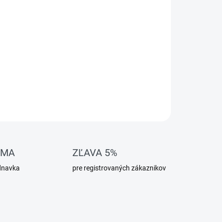
OMA
ZĽAVA 5%
dnavka
pre registrovaných zákaznikov