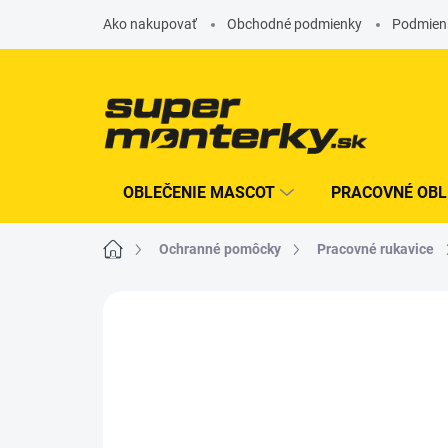
Prejsť
Ako nakupovať
Obchodné podmienky
Podmien
na
obsah
OBLEČENIE MASCOT
PRACOVNÉ OBL
Domov
Ochranné pomôcky
Pracovné rukavice
Neohodnotené
Podrobnosti hodn