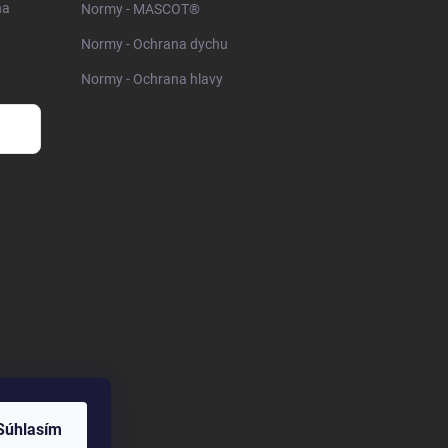
na
Normy - MASCOT®
Normy - Ochrana dychu
Normy - Ochrana hlavy
Súhlasím