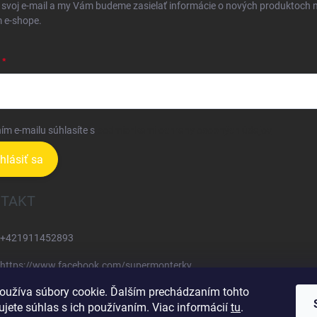
 svoj e-mail a my Vám budeme zasielať informácie o nových produktoch 
 e-shope.
ím e-mailu súhlasíte s
podmienkami ochrany osobných údajov
ihlásiť sa
TAKT
+421911452893
https://www.facebook.com/supermonterky
oužíva súbory cookie. Ďalším prechádzaním tohto
supermonterky/
jete súhlas s ich používaním. Viac informácií
tu
.