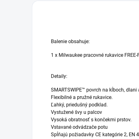
Balenie obsahuje:
1 x Milwaukee pracovné rukavice FREE
Detaily:
SMARTSWIPE™ povrch na kĺboch, dlani a
Flexibilné a pružné rukavice.
Ľahký, priedušný podklad.
Vystužené švy u palcov
Vysoká obratnosť s končekmi prstov.
Vstavané odvádzače potu
Spĺňajú požiadavky CE kategórie 2, EN 