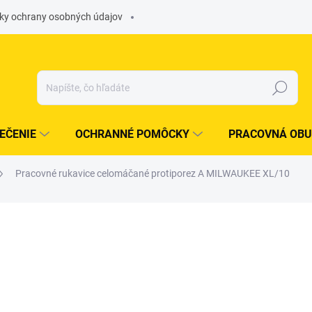
ky ochrany osobných údajov
Hľadať
EČENIE
OCHRANNÉ POMÔCKY
PRACOVNÁ OBU
Pracovné rukavice celomáčané protiporez A MILWAUKEE XL/10
otenia
ZNAČKA:
MILWAUKEE
€8,23
/ ks
€6,69 bez DPH
Jednotková
SKLADOM
(
>5 KS
)