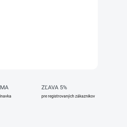
OMA
ZĽAVA 5%
dnavka
pre registrovaných zákaznikov