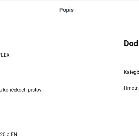
Popis
Dod
-FLEX
Kategó
Hmotn
 končekoch prstov.
420 a EN