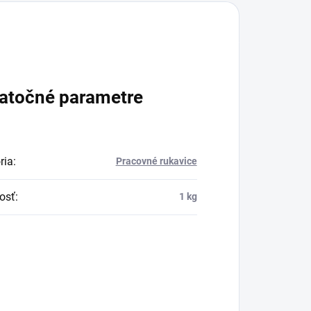
atočné parametre
ria
:
Pracovné rukavice
osť
:
1 kg