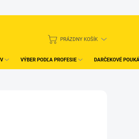
PRÁZDNY KOŠÍK
NÁKUPNÝ
KOŠÍK
V
VÝBER PODĽA PROFESIE
DARČEKOVÉ POUK