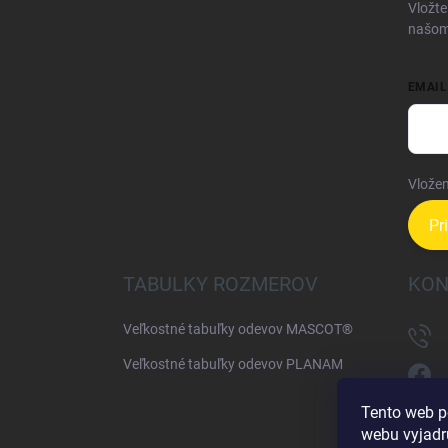
i
Vložte
e
našom
EMAIL
Vložen
Pr
TABULKY ROZMEROV
KON
Veľkostné tabuľky odevov MASCOT®
Veľkostné tabuľky odevov PLANAM
Tento web p
webu vyjadru