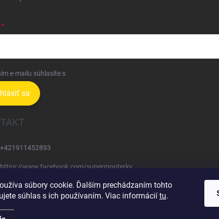
ím e-mailu súhlasíte s
podmienkami ochrany osobných údajov
ihlásiť sa
TAKT
+421911452893
https://www.facebook.com/supermonterky
oužíva súbory cookie. Ďalším prechádzaním tohto
supermonterky/
jete súhlas s ich používaním. Viac informácií
tu
.