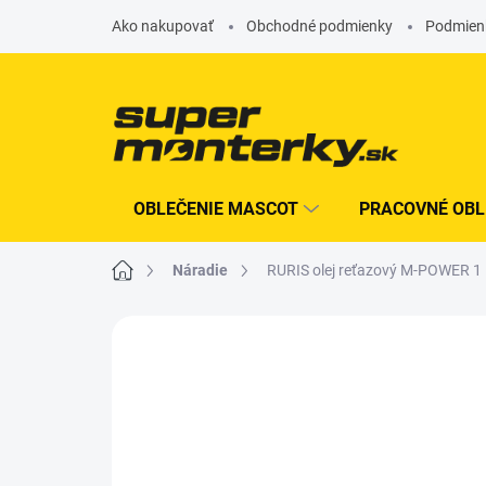
Prejsť
Ako nakupovať
Obchodné podmienky
Podmien
na
obsah
OBLEČENIE MASCOT
PRACOVNÉ OBL
Domov
náradie
RURIS olej reťazový M-POWER 1 
Neohodnotené
Podrobnosti hodn