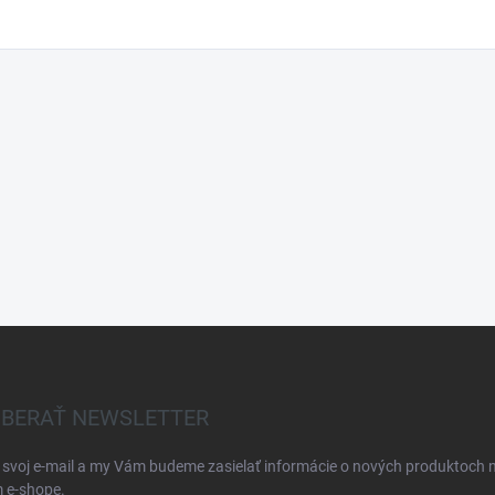
BERAŤ NEWSLETTER
 svoj e-mail a my Vám budeme zasielať informácie o nových produktoch 
 e-shope.