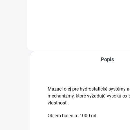
Motorové čerpadlo RURIS MP35
je riešením pre tých, ktorí
potrebujú energetickú nezávislosť
a rýchly prenos vody. Produkt sa
odporúča pre dodávanie vody z
riek alebo jazier a...
Popis
Mazací olej pre hydrostatické systémy a
mechanizmy, ktoré vyžadujú vysokú oxid
vlastnosti.
Objem balenia: 1000 ml