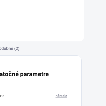
odobné (2)
atočné parametre
ria
:
náradie