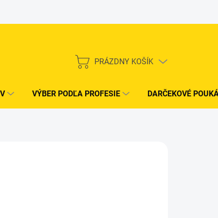
PRÁZDNY KOŠÍK
NÁKUPNÝ
KOŠÍK
V
VÝBER PODĽA PROFESIE
DARČEKOVÉ POUK