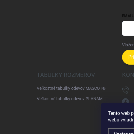
EMAIL
Vložen
Pr
TABULKY ROZMEROV
KON
Veľkostné tabuľky odevov MASCOT®
Veľkostné tabuľky odevov PLANAM
Tento web p
webu vyjadru