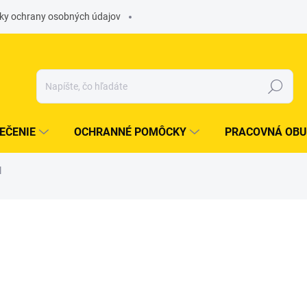
ky ochrany osobných údajov
Hľadať
EČENIE
OCHRANNÉ POMÔCKY
PRACOVNÁ OBU
l
otenia
€9,37
/ ks
€7,62 bez DPH
Jednotková
SKLADOM
(
4 KS
)