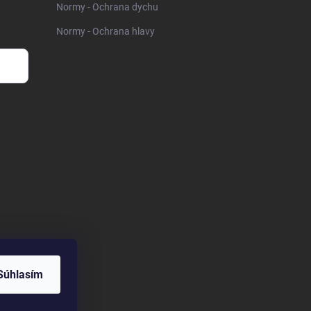
Normy - Ochrana dychu
Normy - Ochrana hlavy
Súhlasím