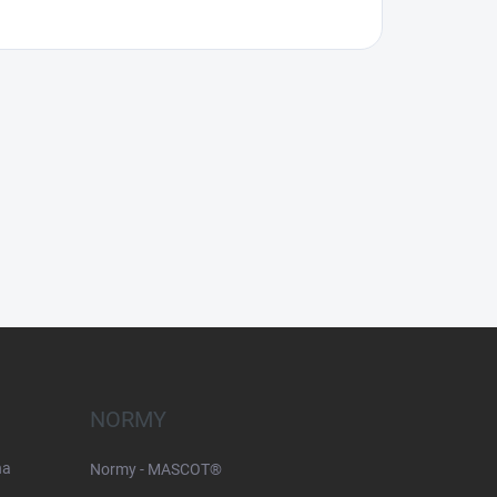
NORMY
na
Normy - MASCOT®