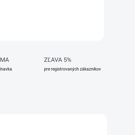
OMA
ZĽAVA 5%
dnavka
pre registrovaných zákaznikov