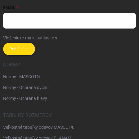
EMAIL
Vložením e-mailu súhlasíte s
podmienkami ochrany osobných údajov
Prihlásiť sa
NORMY
Normy - MASCOT®
Normy - Ochrana dychu
Normy - Ochrana hlavy
TABULKY ROZMEROV
Veľkostné tabuľky odevov MASCOT®
Veľkostné tabuľky odevov PLANAM