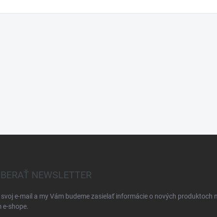
BERAŤ NEWSLETTER
 svoj e-mail a my Vám budeme zasielať informácie o nových produktoch 
 e-shope.