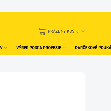
PRÁZDNY KOŠÍK
NÁKUPNÝ
KOŠÍK
V
VÝBER PODĽA PROFESIE
DARČEKOVÉ POUK