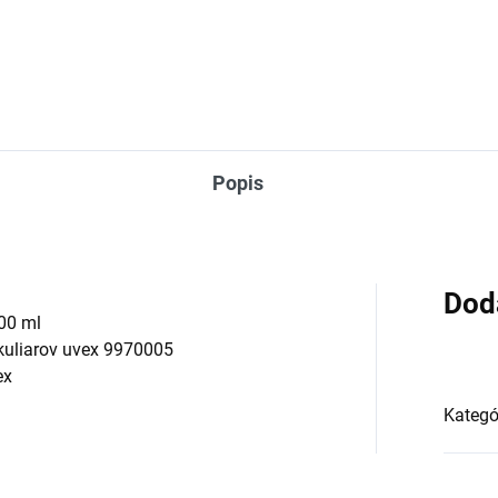
ždy kompletný prehľad
Popis
Dod
500 ml
okuliarov uvex 9970005
ex
Kategó