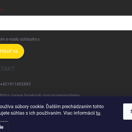
ím e-mailu súhlasíte s
podmienkami ochrany osobných údajov
ihlásiť sa
TAKT
+421911452893
https://www.facebook.com/supermonterky
oužíva súbory cookie. Ďalším prechádzaním tohto
supermonterky/
jete súhlas s ich používaním. Viac informácií
tu
.
ie
dené.
Upraviť nastavenie cookies