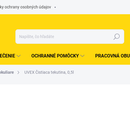
ky ochrany osobných údajov
Hľadať
EČENIE
OCHRANNÉ POMÔCKY
PRACOVNÁ OBU
okuliare
UVEX Čistiaca tekutina, 0,5l
otenia
ZNAČKA:
UVEX
€9,16
/ ks
€7,45 bez DPH
Jednotková
OBJEDNÁME PRE VÁS