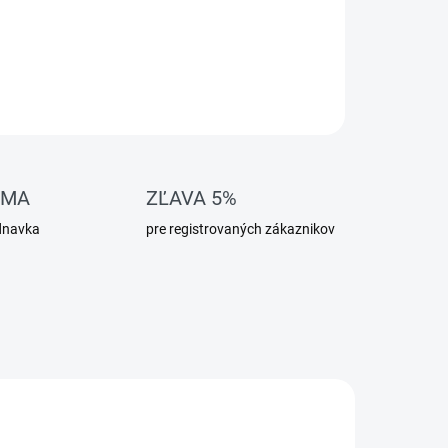
OMA
ZĽAVA 5%
dnavka
pre registrovaných zákaznikov