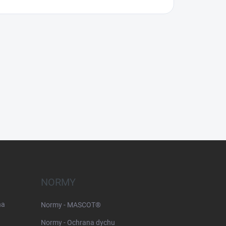
NORMY
na
Normy - MASCOT®
Normy - Ochrana dychu