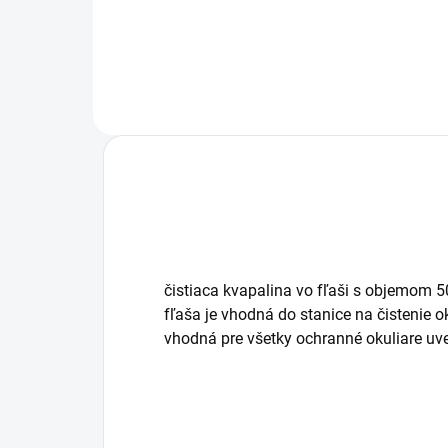
9972103
– v
čistiaca kvapalina vo fľaši s objemom 
fľaša je vhodná do stanice na čistenie 
vhodná pre všetky ochranné okuliare uv