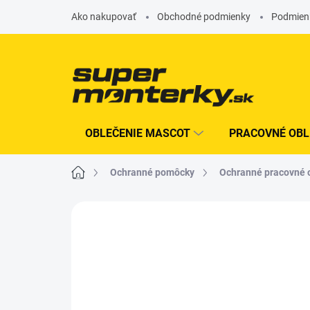
Prejsť
Ako nakupovať
Obchodné podmienky
Podmien
na
obsah
OBLEČENIE MASCOT
PRACOVNÉ OBL
Domov
Ochranné pomôcky
Ochranné pracovné 
Neohodnotené
Podrobnosti hodn