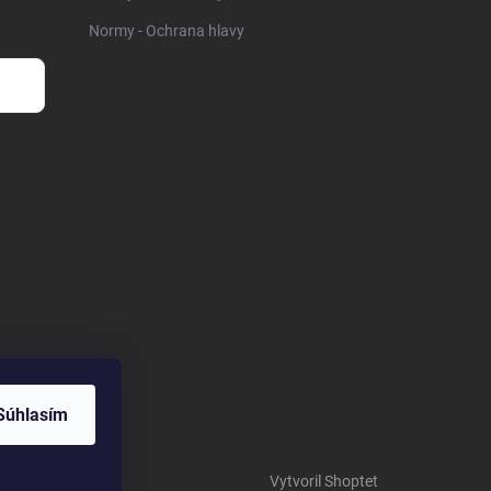
Normy - Ochrana hlavy
Súhlasím
Vytvoril Shoptet