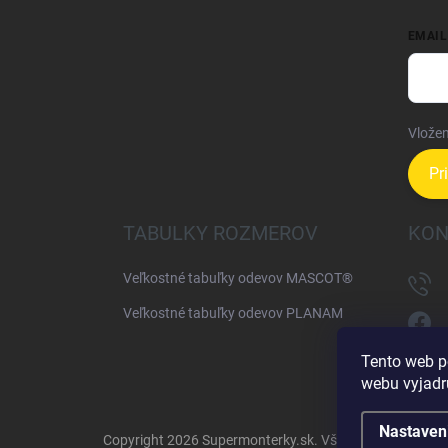
EMAIL
Vložen
Pr
TABULKY ROZMEROV
KON
Veľkostné tabuľky odevov MASCOT®
Veľkostné tabuľky odevov PLANAM
Tento web p
webu vyjadru
Nastaven
Copyright 2026
Supermonterky.sk
. Všetky práva vyhra