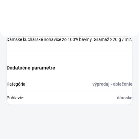
mieste aj pri plnom zaťažení. Bez
obsahu niklu, v súlade s normami
EÚ.
Dámske kuchárské nohavice zo 100% bavlny. Gramáž 220 g / m2.
Dodatočné parametre
Kategória
:
výpredaj - oblečenie
Pohlavie
:
dámske