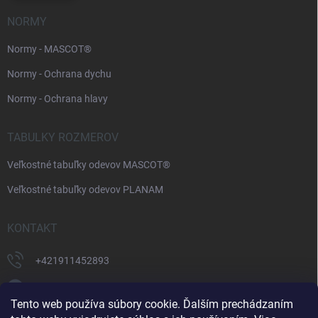
NORMY
Normy - MASCOT®
Normy - Ochrana dychu
Normy - Ochrana hlavy
TABULKY ROZMEROV
Veľkostné tabuľky odevov MASCOT®
Veľkostné tabuľky odevov PLANAM
KONTAKT
+421911452893
https://www.facebook.com/supermonterky
Tento web používa súbory cookie. Ďalším prechádzaním
supermonterky/