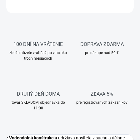
OPÝTAŤ SA
STRÁŽIŤ
100 DNÍ NA VRÁTENIE
DOPRAVA ZDARMA
zboží môžete vrátiť až po viac ako
pri nákupe nad 50 €
troch mesiacoch
DRUHÝ DEŇ DOMA
ZĽAVA 5%
tovar SKLADOM, objednavka do
pre registrovaných zákaznikov
11:00
•
Vodeodolná konštrukcia
udržiava nositeľa v suchu a účinne