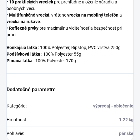
•
10 praktických vreciek
pre prehľadné uloženie náradia a
osobných vecí.
•
Multifunkčné vrecká
, vrátane
vrecka na mobilný telefón
a
vrecka na rukáve
.
•
Reflexné prvky
pre maximálnu viditeľnosť a bezpečnosť pri
práci.
Vonkajšia látka
: 100% Polyester, Ripstop, PVC vrstva 250g
Podšívková látka
: 100% Polyester 55g
Plniaca látka
: 100% Polyester 170g
Dodatočné parametre
Kategória
:
výpredaj - oblečenie
Hmotnosť
:
1.22 kg
Pohlavie
:
pánske