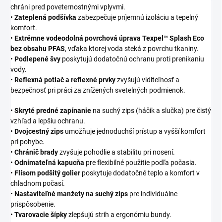
chráni pred poveternostnými vplyvmi.
•
Zateplená podšívka
zabezpečuje príjemnú izoláciu a tepelný
komfort.
•
Extrémne vodeodolná povrchová úprava Texpel™ Splash Eco
bez obsahu PFAS
, vďaka ktorej voda steká z povrchu tkaniny.
•
Podlepené švy
poskytujú dodatočnú ochranu proti prenikaniu
vody.
•
Reflexná potlač a reflexné prvky
zvyšujú viditeľnosť a
bezpečnosť pri práci za znížených svetelných podmienok.
•
Skryté predné zapínanie
na suchý zips (háčik a slučka) pre čistý
vzhľad a lepšiu ochranu.
•
Dvojcestný zips
umožňuje jednoduchší prístup a vyšší komfort
pri pohybe.
•
Chránič brady
zvyšuje pohodlie a stabilitu pri nosení.
•
Odnímateľná kapucňa
pre flexibilné použitie podľa počasia.
•
Flísom podšitý golier
poskytuje dodatočné teplo a komfort v
chladnom počasí.
•
Nastaviteľné manžety na suchý zips
pre individuálne
prispôsobenie.
•
Tvarovacie šípky
zlepšujú strih a ergonómiu bundy.