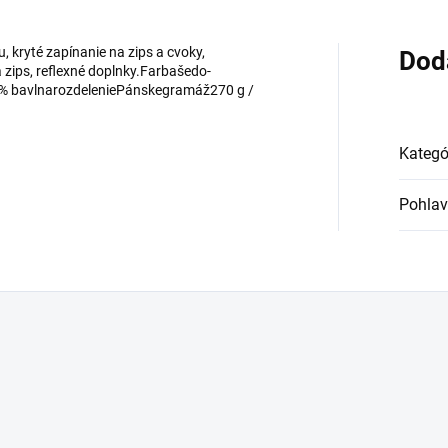
 kryté zapínanie na zips a cvoky,
Dod
 zips, reflexné doplnky.Farbašedo-
35% bavlnarozdeleniePánskegramáž270 g /
Kategó
Pohlav