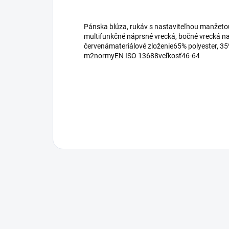
Pánska blúza, rukáv s nastaviteľnou manžetou,
multifunkčné náprsné vrecká, bočné vrecká na
červenámateriálové zloženie65% polyester, 
m2normyEN ISO 13688veľkosť46-64