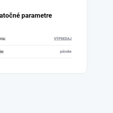
atočné parametre
ria
:
VÝPREDAJ
ie
:
pánske