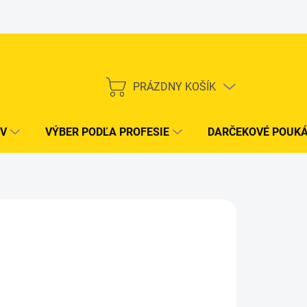
PRÁZDNY KOŠÍK
NÁKUPNÝ
KOŠÍK
V
VÝBER PODĽA PROFESIE
DARČEKOVÉ POUK
/ ks