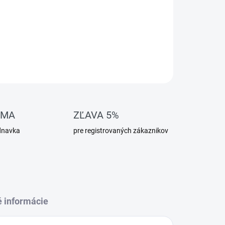
OMA
ZĽAVA 5%
dnavka
pre registrovaných zákaznikov
é informácie