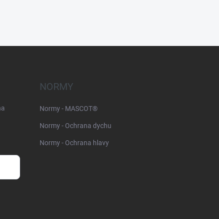
NORMY
na
Normy - MASCOT®
Normy - Ochrana dychu
Normy - Ochrana hlavy