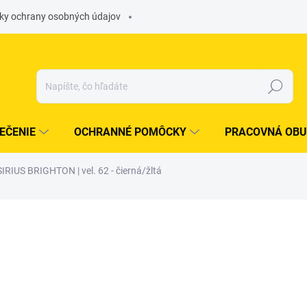
ky ochrany osobných údajov
Hľadať
EČENIE
OCHRANNÉ POMÔCKY
PRACOVNÁ OBU
RIUS BRIGHTON | vel. 62 - čierná/žltá
otenia
ZNAČKA:
CANIS SAFETY A. S.
€33,74
€26,99
€21,94 bez DPH