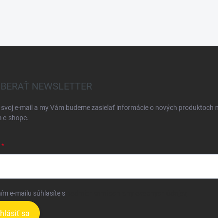
BERAŤ NEWSLETTER
 svoj e-mail a my Vám budeme zasielať informácie o nových produktoch 
 e-shope.
ím e-mailu súhlasíte s
podmienkami ochrany osobných údajov
ihlásiť sa