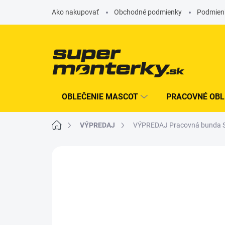
Prejsť
Ako nakupovať
Obchodné podmienky
Podmien
na
obsah
OBLEČENIE MASCOT
PRACOVNÉ OBL
Domov
VÝPREDAJ
VÝPREDAJ Pracovná bunda SI
Neohodnotené
Podrobnosti hodn
AKCIA