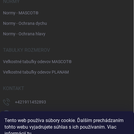
NORMY
Normy - MASCOT®
Normy - Ochrana dychu
Normy - Ochrana hlavy
TABULKY ROZMEROV
Veľkostné tabuľky odevov MASCOT®
Veľkostné tabuľky odevov PLANAM
KONTAKT
+421911452893
https://www.facebook.com/supermonterky
Tento web používa súbory cookie. Ďalším prechádzaním
supermonterky/
tohto webu vyjadrujete súhlas s ich používaním. Viac
informácií
tu
.