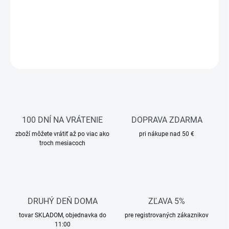
−
+
Pridať do košíka
DETAILNÉ INFORMÁCIE
OPÝTAŤ SA
STRÁŽIŤ
100 DNÍ NA VRÁTENIE
DOPRAVA ZDARMA
zboží môžete vrátiť až po viac ako
pri nákupe nad 50 €
troch mesiacoch
DRUHÝ DEŇ DOMA
ZĽAVA 5%
tovar SKLADOM, objednavka do
pre registrovaných zákaznikov
11:00