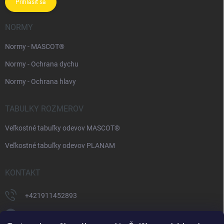
Prihlásiť sa
NORMY
Normy - MASCOT®
Normy - Ochrana dychu
Normy - Ochrana hlavy
TABULKY ROZMEROV
Veľkostné tabuľky odevov MASCOT®
Veľkostné tabuľky odevov PLANAM
KONTAKT
+421911452893
https://www.facebook.com/supermonterky