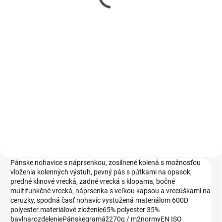
KAMPALA | čierna - vel.
120 cm
€30,69
Do košíka
Flexibilný a pevný pracovný
opasok, ktorý sa prispôsobí tvaru
tela a spoľahlivo drží nohavice na
mieste aj pri plnom zaťažení. Bez
obsahu niklu, v súlade s normami
EÚ.
Pánske nohavice s náprsenkou, zosilnené kolená s možnosťou
vloženia kolenných výstuh, pevný pás s pútkami na opasok,
predné klinové vrecká, zadné vrecká s klopama, bočné
multifunkčné vrecká, náprsenka s veľkou kapsou a vrecúškami na
ceruzky, spodná časť nohavíc vystužená materiálom 600D
polyester.materiálové zloženie65% polyester 35%
bavlnarozdeleniePánskegramáž270g / m2normyEN ISO