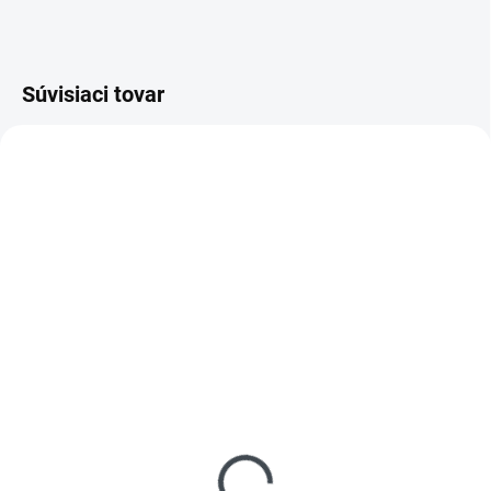
Súvisiaci tovar
AKCIA
SKLADOM
(
>5 KS
)
Pracovný opasok