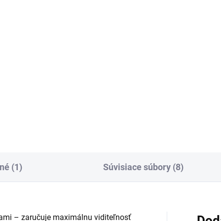
079
MASCOT
€172,14
€104,49
od
Detail
Detai
o vysoko odolné a strečové
Mikina z hladkého mikcroflee
avice poskytujú výnimočnú
má moderný a priliehavý strih
nosť pohybu vďaka ULTIMATE
umožňuje voľnosť pohybu pri
ETCH materiálu, ktorý je
každodennej práci. Vysoký gol
ký, vodoodpudivý a
má extra polstrovanie, takže
oriadne odolný. Vrecká na
nespôsobuje podráždenine...
niče...
né (1)
Súvisiace súbory (8)
kami – zaručuje maximálnu viditeľnosť
Dod