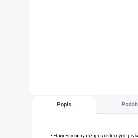
19
€20,85
od
Detail
zimná strečová termo čiapka
Tiet
noh
voľ
STR
ľah
mim
chrá
Popis
Podob
• Fluorescenčný dizajn s reflexnými prv