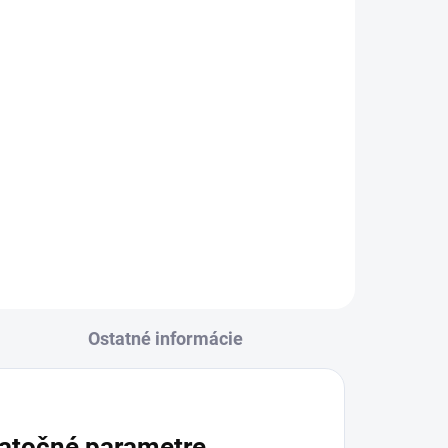
SAFE MASCOT
€151,23
od
l
Detail
cu
Priedušná, vetru odolná a
 a
vodoodpudivá bunda ponúka
moderný a priliehavý strih, ktorý
ier
je doplnený o reflexné vzory po
takmer celom povrchu, vďaka
ktorému Vás bude...
Ostatné informácie
atočné parametre