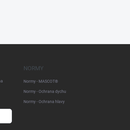
NORMY
na
Normy - MASCOT®
Normy - Ochrana dychu
Normy - Ochrana hlavy