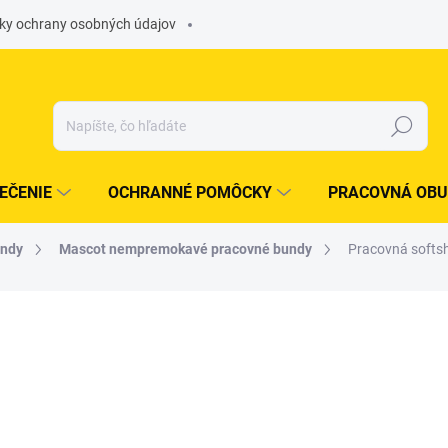
ky ochrany osobných údajov
Hľadať
EČENIE
OCHRANNÉ POMÔCKY
PRACOVNÁ OBU
undy
Mascot nempremokavé pracovné bundy
Pracovná soft
otenia
ZNAČKA:
MASCOT INTERNATIONAL LTD.
od
€184,44
/ ks
od
€149,95
bez DPH
Jednotková
ZVOĽTE VARIANT