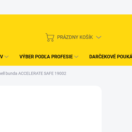
PRÁZDNY KOŠÍK
NÁKUPNÝ
KOŠÍK
V
VÝBER PODĽA PROFESIE
DARČEKOVÉ POUK
shell bunda ACCELERATE SAFE 19002