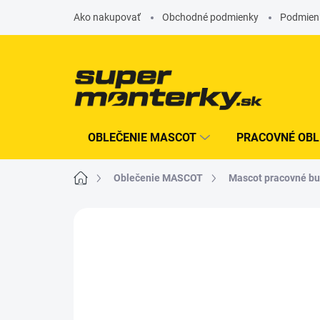
Prejsť
Ako nakupovať
Obchodné podmienky
Podmien
na
obsah
OBLEČENIE MASCOT
PRACOVNÉ OBL
Domov
Oblečenie MASCOT
Mascot pracovné b
Neohodnotené
Podrobnosti hodn