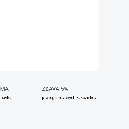
OMA
ZĽAVA 5%
dnavka
pre registrovaných zákaznikov