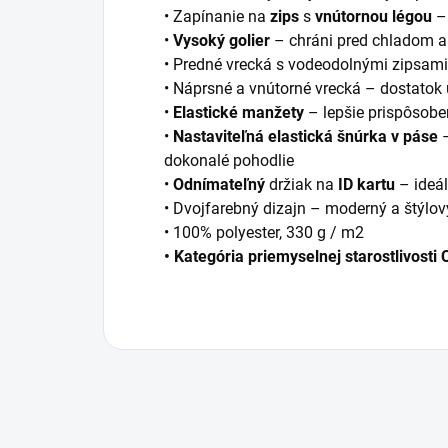
• Zapínanie na
zips
s
vnútornou légou
– 
•
Vysoký golier
– chráni pred chladom a
• Predné vrecká s vodeodolnými zipsami
• Náprsné a vnútorné vrecká – dostatok 
•
Elastické manžety
– lepšie prispôsobe
•
Nastaviteľná elastická šnúrka v páse
–
dokonalé pohodlie
•
Odnímateľný
držiak na
ID kartu
– ideál
• Dvojfarebný dizajn – moderný a štýlov
• 100% polyester, 330 g / m2
• Kategória priemyselnej starostlivosti 