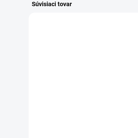
Súvisiaci tovar
SKLADOM
(
>5 KS
)
Pracovná termo čiapka
Pr
COMPLETE MASCOT
pá