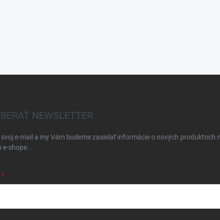
BERAŤ NEWSLETTER
 svoj e-mail a my Vám budeme zasielať informácie o nových produktoch 
 e-shope.