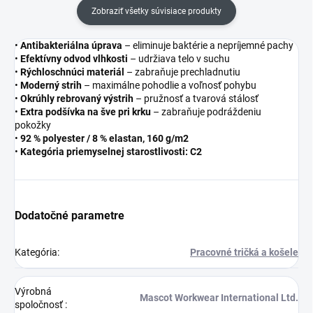
Zobraziť všetky súvisiace produkty
•
Antibakteriálna úprava
– eliminuje baktérie a nepríjemné pachy
•
Efektívny odvod vlhkosti
– udržiava telo v suchu
•
Rýchloschnúci materiál
– zabraňuje prechladnutiu
•
Moderný strih
– maximálne pohodlie a voľnosť pohybu
•
Okrúhly rebrovaný výstrih
– pružnosť a tvarová stálosť
•
Extra podšívka na šve pri krku
– zabraňuje podráždeniu
pokožky
•
92 % polyester / 8 % elastan, 160 g/m2
•
Kategória priemyselnej starostlivosti: C2
Dodatočné parametre
Kategória
:
Pracovné tričká a košele
Výrobná
Mascot Workwear International Ltd.
spoločnosť
: