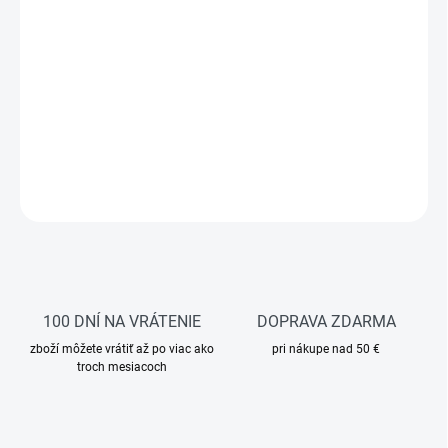
Vysoko funkčné prémiové tričko s antibakteriálnou úpravou, ktoré
efektívne odvádza vlhkosť, rýchlo schne a zabraňuje množeniu
baktérií
, čím zabezpečuje
sviežosť a komfort po celý deň
.
Moderný strih poskytuje
skvelú voľnosť pohybu
, zatiaľ čo extra
podšívka na šve pri krku zabraňuje podráždeniu pokožky.
DETAILNÉ INFORMÁCIE
OPÝTAŤ SA
STRÁŽIŤ
100 DNÍ NA VRÁTENIE
DOPRAVA ZDARMA
zboží môžete vrátiť až po viac ako
pri nákupe nad 50 €
troch mesiacoch