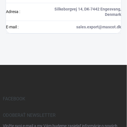
Silkeborgvej 14, DK-7442 Engesvang,
Adresa
:
Denmark
E-mail
:
sales.export@mascot.dk
Z
á
p
ä
t
i
FACEBOOK
e
ODOBERAŤ NEWSLETTER
Vložte svoj e-mail a my Vám budeme zasielať informácie o nových