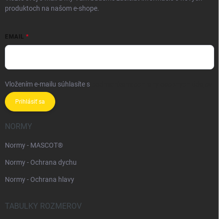
produktoch na našom e-shope.
EMAIL
Vložením e-mailu súhlasíte s
podmienkami ochrany osobných údajov
Prihlásiť sa
NORMY
Normy - MASCOT®
Normy - Ochrana dychu
Normy - Ochrana hlavy
TABULKY ROZMEROV