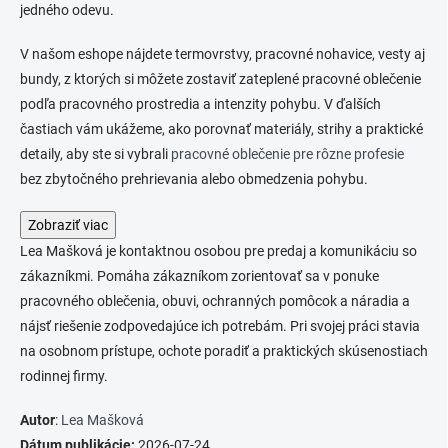
jedného odevu.
p
r
v
V našom eshope nájdete termovrstvy, pracovné nohavice, vesty aj
k
bundy, z ktorých si môžete zostaviť zateplené pracovné oblečenie
y
podľa pracovného prostredia a intenzity pohybu. V ďalších
v
ý
častiach vám ukážeme, ako porovnať materiály, strihy a praktické
p
detaily, aby ste si vybrali
pracovné oblečenie pre rôzne profesie
i
bez zbytočného prehrievania alebo obmedzenia pohybu.
s
u
Zobraziť viac
Lea Mašková je kontaktnou osobou pre predaj a komunikáciu so
zákazníkmi. Pomáha zákazníkom zorientovať sa v ponuke
pracovného oblečenia, obuvi, ochranných pomôcok a náradia a
nájsť riešenie zodpovedajúce ich potrebám. Pri svojej práci stavia
na osobnom prístupe, ochote poradiť a praktických skúsenostiach
rodinnej firmy.
Autor
:
Lea Mašková
Dátum publikácie:
2026-07-24