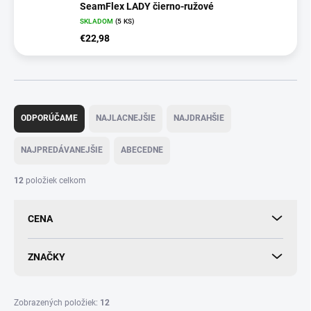
SeamFlex LADY čierno-ružové
SKLADOM
(
5 KS
)
€22,98
R
a
ODPORÚČAME
NAJLACNEJŠIE
NAJDRAHŠIE
d
e
NAJPREDÁVANEJŠIE
ABECEDNE
n
i
12
položiek celkom
e
p
CENA
r
o
d
ZNAČKY
u
k
t
Zobrazených položiek:
12