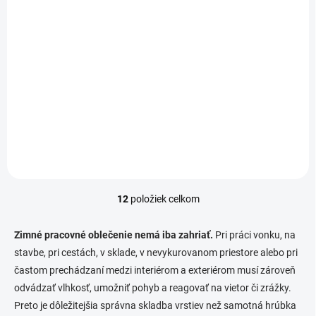
zimné
€46,05
€49,11
Detail
Detail
Pánske softshellové nohavice
Dámske zimné softshellové
CXS AKRON. Praktické a
nohavice CXS TRENTON
pohodlné softshellové
vhodné na voľný čas a zimné
nohavice určené na voľný čas
aktivity. Poskytujú pohodlie,
a outdoorové aktivity. Vďaka
ochranu pred vetrom a
flexibilnému pásu s
snehom a flexibilitu pri
možnosťou úpravy veľkosti...
pohybe.
12
položiek celkom
O
v
l
Zimné pracovné oblečenie nemá iba zahriať.
Pri práci vonku, na
á
stavbe, pri cestách, v sklade, v nevykurovanom priestore alebo pri
d
častom prechádzaní medzi interiérom a exteriérom musí zároveň
a
c
odvádzať vlhkosť, umožniť pohyb a reagovať na vietor či zrážky.
i
Preto je dôležitejšia správna skladba vrstiev než samotná hrúbka
e