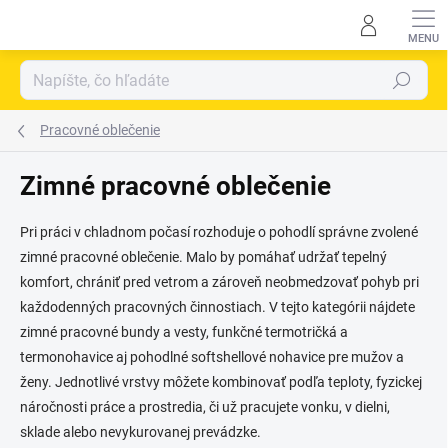
Prejsť
na
obsah
Hľadať
Pracovné oblečenie
Zimné pracovné oblečenie
Pri práci v chladnom počasí rozhoduje o pohodlí správne zvolené
zimné pracovné oblečenie. Malo by pomáhať udržať tepelný
komfort, chrániť pred vetrom a zároveň neobmedzovať pohyb pri
každodenných pracovných činnostiach. V tejto kategórii nájdete
zimné pracovné bundy a vesty, funkčné termotričká a
termonohavice aj pohodlné softshellové nohavice pre mužov a
ženy. Jednotlivé vrstvy môžete kombinovať podľa teploty, fyzickej
náročnosti práce a prostredia, či už pracujete vonku, v dielni,
sklade alebo nevykurovanej prevádzke.