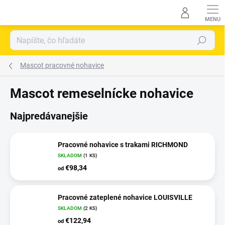
Prejsť
na
obsah
Hľadať
Mascot pracovné nohavice
Mascot remeselnícke nohavice
Najpredávanejšie
Pracovné nohavice s trakami RICHMOND
SKLADOM
(
1 KS
)
€98,34
od
Pracovné zateplené nohavice LOUISVILLE
SKLADOM
(
2 KS
)
€122,94
od