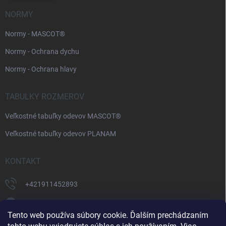
NORMY
Normy - MASCOT®
Normy - Ochrana dychu
Normy - Ochrana hlavy
TABULKY ROZMEROV
Veľkostné tabuľky odevov MASCOT®
Veľkostné tabuľky odevov PLANAM
KONTAKT
+421911452893
https://www.facebook.com/supermonterky
Tento web používa súbory cookie. Ďalším prechádzaním
supermonterky/