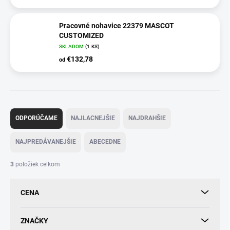
Pracovné nohavice 22379 MASCOT
CUSTOMIZED
SKLADOM
(
1 KS
)
€132,78
od
R
a
ODPORÚČAME
NAJLACNEJŠIE
NAJDRAHŠIE
d
e
NAJPREDÁVANEJŠIE
ABECEDNE
n
i
3
položiek celkom
e
p
CENA
r
o
d
ZNAČKY
u