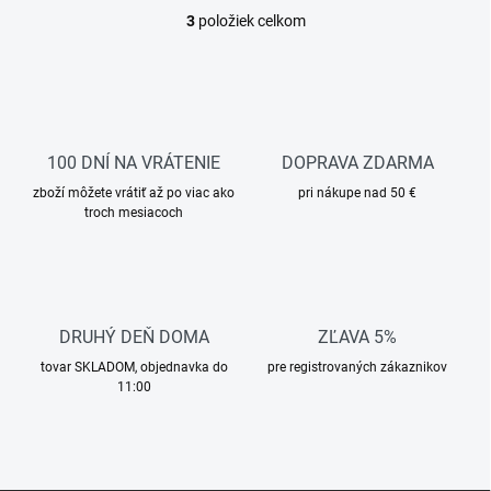
3
položiek celkom
O
v
l
á
d
a
c
100 DNÍ NA VRÁTENIE
DOPRAVA ZDARMA
i
zboží môžete vrátiť až po viac ako
e
pri nákupe nad 50 €
troch mesiacoch
p
r
v
k
y
v
DRUHÝ DEŇ DOMA
ZĽAVA 5%
ý
p
tovar SKLADOM, objednavka do
pre registrovaných zákaznikov
i
11:00
s
u