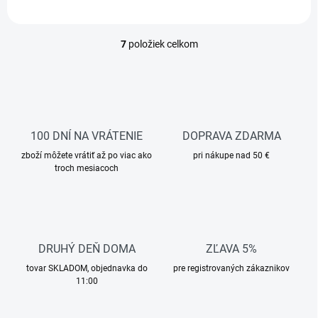
prispôsobí chodidlu, zatiaľ čo
klinová podrážka...
7
položiek celkom
O
v
l
á
d
a
c
100 DNÍ NA VRÁTENIE
DOPRAVA ZDARMA
i
zboží môžete vrátiť až po viac ako
e
pri nákupe nad 50 €
troch mesiacoch
p
r
v
k
y
v
DRUHÝ DEŇ DOMA
ZĽAVA 5%
ý
p
tovar SKLADOM, objednavka do
pre registrovaných zákaznikov
i
11:00
s
u