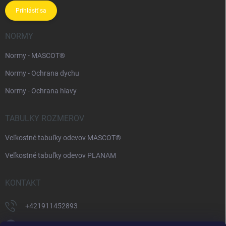
Prihlásiť sa
NORMY
Normy - MASCOT®
Normy - Ochrana dychu
Normy - Ochrana hlavy
TABULKY ROZMEROV
Veľkostné tabuľky odevov MASCOT®
Veľkostné tabuľky odevov PLANAM
KONTAKT
+421911452893
https://www.facebook.com/supermonterky