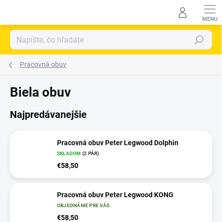
Prejsť
na
obsah
Hľadať
Pracovná obuv
biela obuv
Najpredávanejšie
Pracovná obuv Peter Legwood Dolphin
SKLADOM
(
2 PÁR
)
€58,50
Pracovná obuv Peter Legwood KONG
OBJEDNÁME PRE VÁS
€58,50