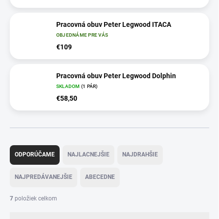
Pracovná obuv Peter Legwood ITACA
OBJEDNÁME PRE VÁS
€109
Pracovná obuv Peter Legwood Dolphin
SKLADOM
(
1 PÁR
)
€58,50
R
a
ODPORÚČAME
NAJLACNEJŠIE
NAJDRAHŠIE
d
e
NAJPREDÁVANEJŠIE
ABECEDNE
n
i
7
položiek celkom
e
p