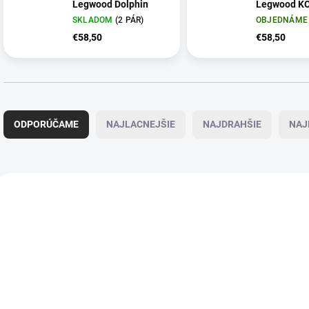
Legwood Dolphin
Legwood K
SKLADOM
(
2 PÁR
)
OBJEDNÁME 
€58,50
€58,50
R
a
ODPORÚČAME
NAJLACNEJŠIE
NAJDRAHŠIE
NAJ
d
e
n
i
V
e
ý
p
p
r
i
o
s
d
p
u
r
k
o
t
d