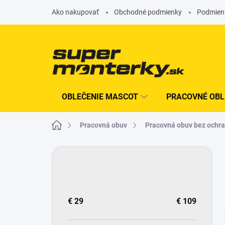
Prejsť
Ako nakupovať
Obchodné podmienky
Podmien
na
obsah
OBLEČENIE MASCOT
PRACOVNÉ OBL
Domov
Pracovná obuv
pracovná obuv bez ochr
B
o
č
n
ý
€
29
€
109
p
a