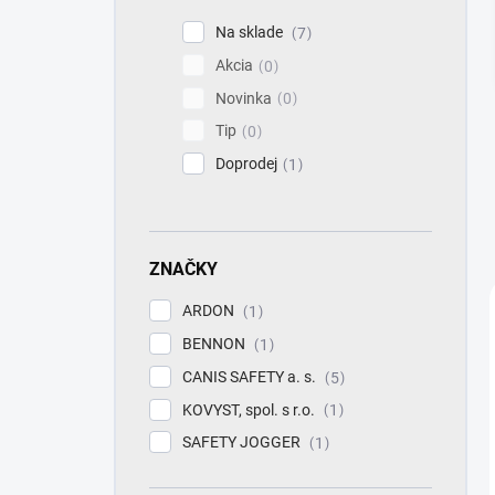
n
e
Na sklade
7
l
Akcia
0
Novinka
0
Tip
0
Doprodej
1
ZNAČKY
ARDON
1
BENNON
1
CANIS SAFETY a. s.
5
KOVYST, spol. s r.o.
1
SAFETY JOGGER
1