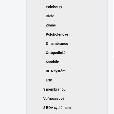
polobotky
biele
zimné
poloholeňové
s membránou
ortopedické
sandále
BOA systém
ESD
s membránou
voľnočasové
s BOA systémom