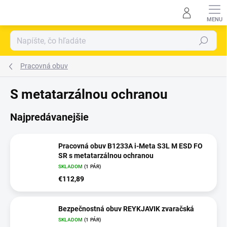
Prejsť
na
obsah
Hľadať
Pracovná obuv
s metatarzálnou ochranou
Najpredávanejšie
Pracovná obuv B1233A i-Meta S3L M ESD FO
SR s metatarzálnou ochranou
SKLADOM
(
1 PÁR
)
€112,89
Bezpečnostná obuv REYKJAVIK zvaračská
SKLADOM
(
1 PÁR
)