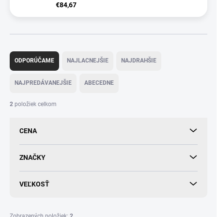
€84,67
R
a
ODPORÚČAME
NAJLACNEJŠIE
NAJDRAHŠIE
d
e
NAJPREDÁVANEJŠIE
ABECEDNE
n
i
2
položiek celkom
e
p
CENA
r
o
d
ZNAČKY
u
k
VEĽKOSŤ
t
o
v
Zobrazených položiek:
2