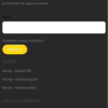
produktoch na našom e-shope.
EMAIL
Vložením e-mailu súhlasíte s
podmienkami ochrany osobných údajov
Prihlásiť sa
NORMY
Normy - MASCOT®
Normy - Ochrana dychu
Normy - Ochrana hlavy
TABULKY ROZMEROV