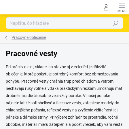
Prejsť
na
obsah
Hľadať
Pracovné oblečenie
Pracovné vesty
Pri práci v dielni, sklade, na stavbe aj v exteriéri je dôležité
oblečenie, ktoré poskytuje potrebný komfort bez obmedzovania
pohybu. Pracovné vesty chránia trup pred chladom a vetrom,
nechávajú ruky voľné a vďaka praktickým vreckám umožňujú mať
drobné náradie či osobné veci vždy poruke. V našej ponuke
nájdete ľahké softshellové a fleecové vesty, zateplené modely do
chladnejšieho počasia, reflexné vesty na zvýšenie viditeľnosti aj
pánske a dámske strihy. Pri výbere zohľadnite prostredie, ročné
obdobie, materiál, mieru zateplenia a počet vreciek, aby vám vesta