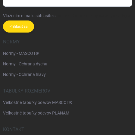
Vložením e-mailu súhlasíte s
podmienkami ochrany osobných údajov
Prihlásiť sa
NORMY
Normy - MASCOT®
Normy - Ochrana dychu
Normy - Ochrana hlavy
TABULKY ROZMEROV
Veľkostné tabuľky odevov MASCOT®
Veľkostné tabuľky odevov PLANAM
KONTAKT