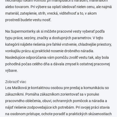
nechávajú rukám voľnosť pri manipulácii s náradím, materiálom
r
n
v
alebo tovarom. Pri výbere sa oplatí sledovať nielen cenu, ale najmä
i
k
materiál, zateplenie, strih, vrecká, viditeľnosť a to, v akom
e
y
prostredí budete vestu nosiť.
v
ý
p
Na Supermonterky.sk si môžete pracovné vesty vyberať podľa
i
typu práce, sezóny, značky a dostupných parametrov. V tejto
s
kategórii nájdete riešenia pre ľahké vrstvenie, chladnejšie priestory,
u
vonkajšiu prácu aj praktické nosenie drobného náradia.
Nasledujúce odporúčania vám pomôžu zvoliť vestu tak, aby bola
pohodlná počas celého dňa a dávala zmysel k ostatnej pracovnej
výbave.
Zobraziť viac
Lea Mašková je kontaktnou osobou pre predaj a komunikáciu so
zákazníkmi. Pomáha zákazníkom zorientovať sa v ponuke
pracovného oblečenia, obuvi, ochranných pomôcok a náradia a
nájsť riešenie zodpovedajúce ich potrebám. Pri svojej práci stavia
na osobnom prístupe, ochote poradiť a praktických skúsenostiach