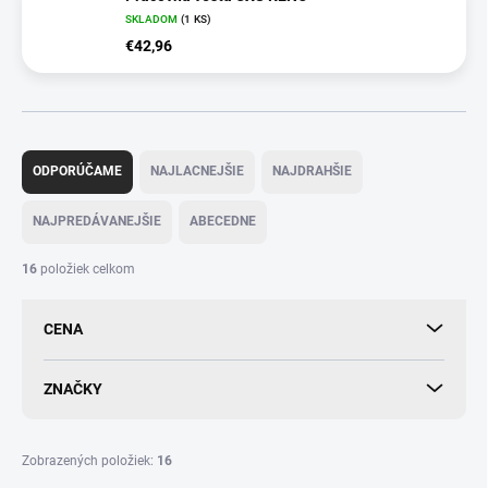
SKLADOM
(
1 KS
)
€42,96
R
a
ODPORÚČAME
NAJLACNEJŠIE
NAJDRAHŠIE
d
e
NAJPREDÁVANEJŠIE
ABECEDNE
n
i
16
položiek celkom
e
p
CENA
r
o
d
ZNAČKY
u
k
t
Zobrazených položiek:
16
o