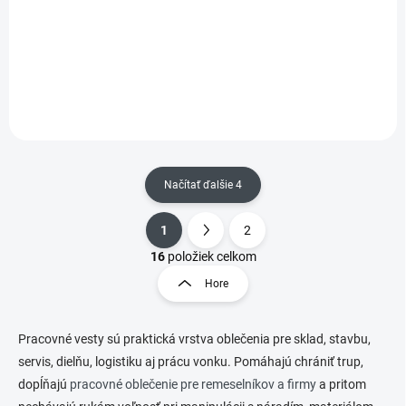
Táto moderná vesta
kombinuje priedušnosť,
vetruodolnosť a
vodoodpudivosť, aby vás
udržala v suchu a pohodlí aj v
nepriaznivom počasí.
Fluorescentné farby a reflexné
pásy...
Načítať ďalšie 4
1
2
O
S
v
t
16
položiek celkom
l
r
Hore
á
á
d
n
a
k
c
Pracovné vesty sú praktická vrstva oblečenia pre sklad, stavbu,
o
i
servis, dielňu, logistiku aj prácu vonku. Pomáhajú chrániť trup,
e
v
dopĺňajú
pracovné oblečenie pre remeselníkov a firmy
a pritom
p
a