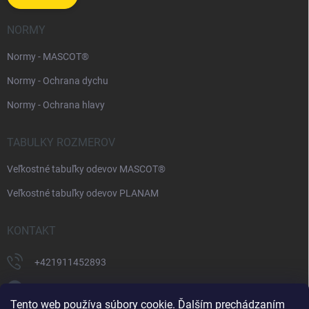
NORMY
Normy - MASCOT®
Normy - Ochrana dychu
Normy - Ochrana hlavy
TABULKY ROZMEROV
Veľkostné tabuľky odevov MASCOT®
Veľkostné tabuľky odevov PLANAM
KONTAKT
+421911452893
https://www.facebook.com/supermonterky
Tento web používa súbory cookie. Ďalším prechádzaním