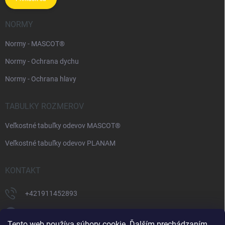
NORMY
Normy - MASCOT®
Normy - Ochrana dychu
Normy - Ochrana hlavy
TABULKY ROZMEROV
Veľkostné tabuľky odevov MASCOT®
Veľkostné tabuľky odevov PLANAM
KONTAKT
+421911452893
https://www.facebook.com/supermonterky
Tento web používa súbory cookie. Ďalším prechádzaním